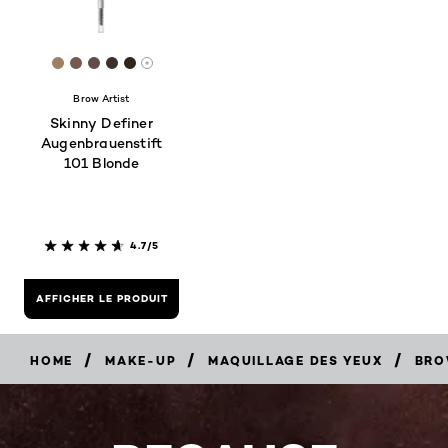
[Color]: #9d8065
[Color]: #745a4c
[Color]: #614c49
[Color]: #3d312c
[Color]: #2e251d
More shades are available
Brow Artist
Skinny Definer
Augenbrauenstift
101 Blonde
4.7/5
AFFICHER LE PRODUIT
/
/
/
HOME
MAKE-UP
MAQUILLAGE DES YEUX
BRO