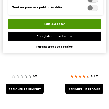
Cookies pour une publicité ciblée
Tout accepter
Enregistrer la sélection
Hydra Energy
Hydra Energy
$name
Hydra Energy
Paramètres des cookies
Vitamin C Sérum
0/5
4.4/5
AFFICHER LE PRODUIT
AFFICHER LE PRODUIT