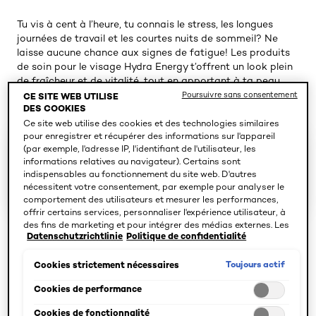
Tu vis à cent à l’heure, tu connais le stress, les longues
journées de travail et les courtes nuits de sommeil? Ne
laisse aucune chance aux signes de fatigue! Les produits
de soin pour le visage Hydra Energy t’offrent un look plein
de fraîcheur et de vitalité, tout en apportant à ta peau
une hydratation longue durée.
Poursuivre sans consentement
CE SITE WEB UTILISE
DES COOKIES
Ce site web utilise des cookies et des technologies similaires
pour enregistrer et récupérer des informations sur l'appareil
5 résultat(s)
(par exemple, l'adresse IP, l'identifiant de l'utilisateur, les
informations relatives au navigateur). Certains sont
indispensables au fonctionnement du site web. D'autres
SPÉCIFIER LES BESOINS
nécessitent votre consentement, par exemple pour analyser le
comportement des utilisateurs et mesurer les performances,
offrir certains services, personnaliser l'expérience utilisateur, à
des fins de marketing et pour intégrer des médias externes. Les
Datenschutzrichtlinie
Politique de confidentialité
cookies non indispensables peuvent être acceptés directement
(« Accepter tous ») ou refusés (« Continuer sans consentement
»). Il est également possible de personnaliser les paramètres et
Toujours actif
Cookies strictement nécessaires
d'enregistrer vos préférences (« Enregistrer mes choix »). Vous
pouvez modifier votre sélection à tout moment en cliquant sur le
Cookies de performance
lien « Paramètres des cookies ». Pour plus d'informations,
Cookies de fonctionnalité
veuillez consulter notre politique de confidentialité.