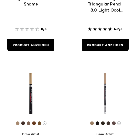
$name
Triangular Pencil
8.0 Light Cool
Blonde
0/5
4.7/5
PRODUKT ANZEIGEN
PRODUKT ANZEIGEN
[Color]: #A78A71
[Color]: #433029
[Color]: #806454
[Color]: #673B1F
[Color]: #71502D
[Color]: #9D8065
[Color]: #1A141
[Color]: #2E2
[Color]: #
[Color]:
More shades are available
More sh
Brow Artist
Brow Artist