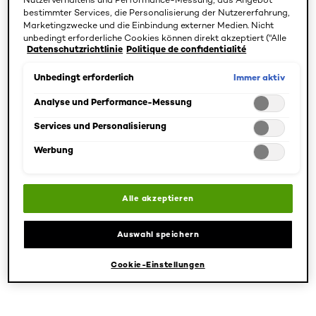
4.6/5
4.3/5
bestimmter Services, die Personalisierung der Nutzererfahrung,
Marketingzwecke und die Einbindung externer Medien. Nicht
unbedingt erforderliche Cookies können direkt akzeptiert ("Alle
PRODUKT ANZEIGEN
PRODUKT ANZEIGEN
Datenschutzrichtlinie
Politique de confidentialité
akzeptieren") oder abgelehnt ("Ohne Einwilligung fortfahren")
werden. Individuelle Anpassungen der Einstellungen sind
ebenfalls möglich und speicherbar ("Auswahl speichern"). Die
Immer aktiv
Unbedingt erforderlich
Auswahl kann jederzeit unter dem Link "Cookie-Einstellungen"
angepasst werden. Für weitere Informationen s. unsere
Analyse und Performance-Messung
Datenschutzinformationen.
Services und Personalisierung
Werbung
Alle akzeptieren
[Color]: #AD8B7
[Color]: #806
[Color]: #
[Color]:
Auswahl speichern
Brow Artist
Brow Artist
24h Brow
12H Brow Definer
Cookie-Einstellungen
Lamination
Pencil 7.0 Blonde