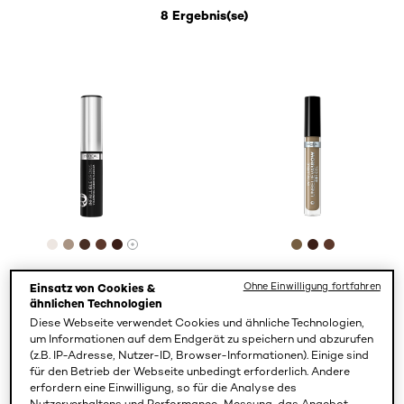
8 Ergebnis(se)
[Color]: #ede6e1
[Color]: #a99483
[Color]: #482e23
[Color]: #5c382b
[Color]: #3a1e17
[Color]: #765e4
[Color]: #3a
[Color]: #
More shades are available
Brow Artist
Brow Artist
Ohne Einwilligung fortfahren
Einsatz von Cookies &
Plump & Set
Unbelieva Brow
ähnlichen Technologien
Serum 00
48H Gel 7.0
Diese Webseite verwendet Cookies und ähnliche Technologien,
Transparent
Blonde
um Informationen auf dem Endgerät zu speichern und abzurufen
(z.B. IP-Adresse, Nutzer-ID, Browser-Informationen). Einige sind
für den Betrieb der Webseite unbedingt erforderlich. Andere
erfordern eine Einwilligung, so für die Analyse des
Nutzerverhaltens und Performance-Messung, das Angebot