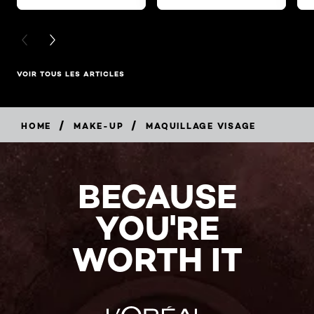
PREVIOUS CARD
NEXT CARD
VOIR TOUS LES ARTICLES
/
/
HOME
MAKE-UP
MAQUILLAGE VISAGE
BECAUSE
YOU'RE
WORTH IT