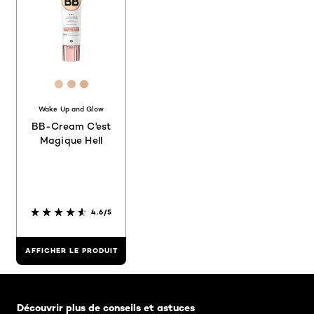
[Color]: #e3c1a1
[Color]: #e2b69a
[Color]: #dcb08e
Wake Up and Glow
BB-Cream C'est
Magique Hell
4.6/5
AFFICHER LE PRODUIT
Skip the slider: Related Articles Category Gesichts-Ma
Découvrir plus de conseils et astuces