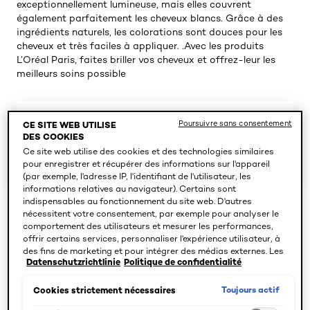
exceptionnellement lumineuse, mais elles couvrent
également parfaitement les cheveux blancs. Grâce à des
ingrédients naturels, les colorations sont douces pour les
cheveux et très faciles à appliquer. .Avec les produits
L’Oréal Paris, faites briller vos cheveux et offrez-leur les
meilleurs soins possible
63 résultat(s)
Poursuivre sans consentement
CE SITE WEB UTILISE
DES COOKIES
Ce site web utilise des cookies et des technologies similaires
SPÉCIFIER LES BESOINS
pour enregistrer et récupérer des informations sur l'appareil
(par exemple, l'adresse IP, l'identifiant de l'utilisateur, les
informations relatives au navigateur). Certains sont
indispensables au fonctionnement du site web. D'autres
nécessitent votre consentement, par exemple pour analyser le
comportement des utilisateurs et mesurer les performances,
offrir certains services, personnaliser l'expérience utilisateur, à
des fins de marketing et pour intégrer des médias externes. Les
Datenschutzrichtlinie
Politique de confidentialité
cookies non indispensables peuvent être acceptés directement
(« Accepter tous ») ou refusés (« Continuer sans consentement
»). Il est également possible de personnaliser les paramètres et
Toujours actif
Cookies strictement nécessaires
d'enregistrer vos préférences (« Enregistrer mes choix »). Vous