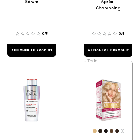
Sérum
Après-
Shampoing
0/5
0/5
AFFICHER LE PRODUIT
AFFICHER LE PRODUIT
Try it
[Color]: #DDB881
[Color]: #2E231
[Color]: #1913
[Color]: #5
[Color]:
More sh