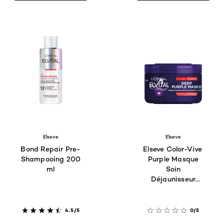
Elseve
Elseve
Bond Repair Pre-
Elseve Color-Vive
Shampooing 200
Purple Masque
ml
Soin
Déjaunisseur
Intense
4.5/5
0/5