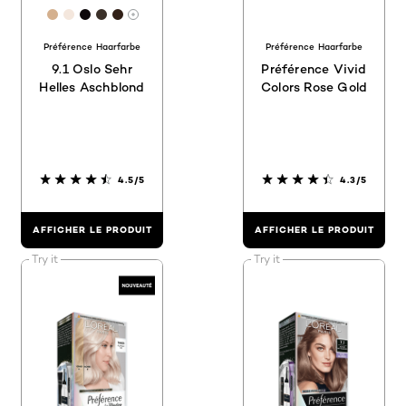
[Color]: #D4B08E
[Color]: #F4E7DD
[Color]: #0D080B
[Color]: #3b312a
[Color]: #322118
More shades are available
Préférence Haarfarbe
Préférence Haarfarbe
9.1 Oslo Sehr
Préférence Vivid
Helles Aschblond
Colors Rose Gold
4.5/5
4.3/5
AFFICHER LE PRODUIT
AFFICHER LE PRODUIT
Try it
Try it