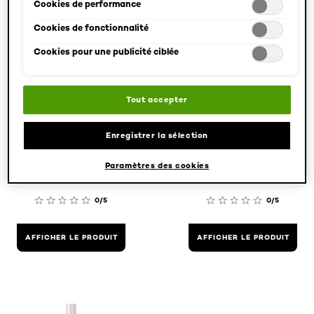
pouvez modifier votre sélection à tout moment en cliquant sur le
Cookies de performance
lien « Paramètres des cookies ». Pour plus d'informations,
Cookies de fonctionnalité
veuillez consulter notre politique de confidentialité.
Cookies pour une publicité ciblée
Elseve
Elseve
Tout accepter
Glycolic Gloss
Glycolic Gloss
Spiegelglanz
Spiegelglanz
Enregistrer la sélection
Spulung
shampoo
Paramètres des cookies
0/5
0/5
AFFICHER LE PRODUIT
AFFICHER LE PRODUIT