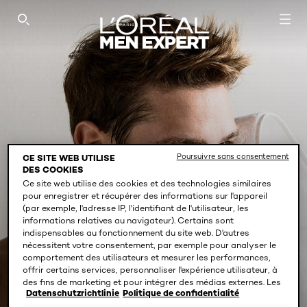
SEARCH THIS SITE
Poursuivre sans consentement
CE SITE WEB UTILISE
DES COOKIES
Ce site web utilise des cookies et des technologies similaires
pour enregistrer et récupérer des informations sur l'appareil
(par exemple, l'adresse IP, l'identifiant de l'utilisateur, les
informations relatives au navigateur). Certains sont
indispensables au fonctionnement du site web. D'autres
nécessitent votre consentement, par exemple pour analyser le
comportement des utilisateurs et mesurer les performances,
offrir certains services, personnaliser l'expérience utilisateur, à
NETTOYAGE DU VISAGE
des fins de marketing et pour intégrer des médias externes. Les
Datenschutzrichtlinie
Politique de confidentialité
cookies non indispensables peuvent être acceptés directement
(« Accepter tous ») ou refusés (« Continuer sans consentement