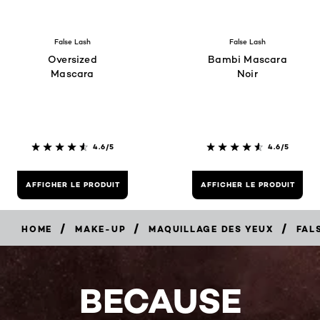
False Lash
False Lash
Oversized
Bambi Mascara
Mascara
Noir
4.6/5
4.6/5
AFFICHER LE PRODUIT
AFFICHER LE PRODUIT
/
/
/
HOME
MAKE-UP
MAQUILLAGE DES YEUX
FAL
BECAUSE