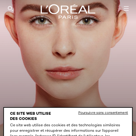
SEARCH THIS SITE
Poursuivre sans consentement
CE SITE WEB UTILISE
FALSE LASH - MAQUILLAGE
DES COOKIES
DES YEUX
Ce site web utilise des cookies et des technologies similaires
pour enregistrer et récupérer des informations sur l'appareil
(par exemple, l'adresse IP, l'identifiant de l'utilisateur, les