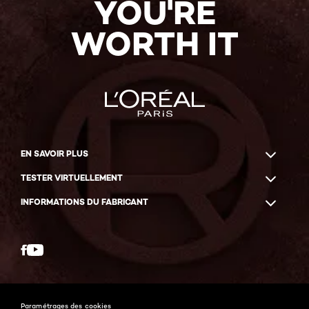
YOU'RE
WORTH IT
EN SAVOIR PLUS
TESTER VIRTUELLEMENT
INFORMATIONS DU FABRICANT
Facebook
YouTube
Paramétrages des cookies