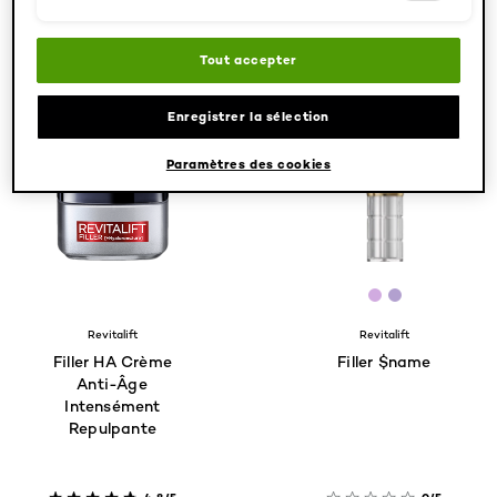
AFFICHER LE PRODUIT
AFFICHER LE PRODUIT
Tout accepter
Enregistrer la sélection
Paramètres des cookies
[Color]: #D1
[Color]: #
Revitalift
Revitalift
Filler HA Crème
Filler $name
Anti-Âge
Intensément
Repulpante