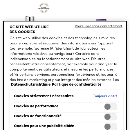
Poursuivre sans consentement
CE SITE WEB UTILISE
DES COOKIES
Ce site web utilise des cookies et des technologies similaires
pour enregistrer et récupérer des informations sur l'appareil
(par exemple, l'adresse IP, l'identifiant de l'utilisateur, les
informations relatives au navigateur). Certains sont
indispensables au fonctionnement du site web. D'autres
nécessitent votre consentement, par exemple pour analyser le
comportement des utilisateurs et mesurer les performances,
offrir certains services, personnaliser l'expérience utilisateur, à
Revitalift
Revitalift
des fins de marketing et pour intégrer des médias externes. Les
Filler Sérum Yeux
Filler
Datenschutzrichtlinie
Politique de confidentialité
cookies non indispensables peuvent être acceptés directement
Augencreme für
(« Accepter tous ») ou refusés (« Continuer sans consentement
das Gesicht
»). Il est également possible de personnaliser les paramètres et
Toujours actif
Cookies strictement nécessaires
d'enregistrer vos préférences (« Enregistrer mes choix »). Vous
pouvez modifier votre sélection à tout moment en cliquant sur le
Cookies de performance
lien « Paramètres des cookies ». Pour plus d'informations,
Cookies de fonctionnalité
veuillez consulter notre politique de confidentialité.
4.6/5
4.5/5
Cookies pour une publicité ciblée