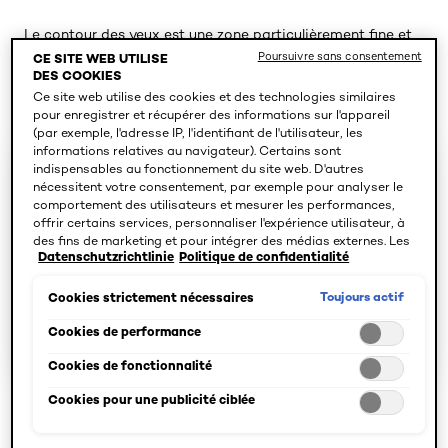
Le contour des yeux est une zone particulièrement fine et
sensible. Elle a donc besoin de soins adaptés. Découvrez
Poursuivre sans consentement
CE SITE WEB UTILISE
l'efficacité des soins hydratants contour des yeux de
DES COOKIES
L'Oréal Paris.
Ce site web utilise des cookies et des technologies similaires
pour enregistrer et récupérer des informations sur l'appareil
(par exemple, l'adresse IP, l'identifiant de l'utilisateur, les
informations relatives au navigateur). Certains sont
4 résultat(s)
indispensables au fonctionnement du site web. D'autres
nécessitent votre consentement, par exemple pour analyser le
comportement des utilisateurs et mesurer les performances,
SPÉCIFIER LES BESOINS
offrir certains services, personnaliser l'expérience utilisateur, à
des fins de marketing et pour intégrer des médias externes. Les
Datenschutzrichtlinie
Politique de confidentialité
cookies non indispensables peuvent être acceptés directement
(« Accepter tous ») ou refusés (« Continuer sans consentement
CRÈME CONTOUR DES YEUX
»). Il est également possible de personnaliser les paramètres et
Toujours actif
Cookies strictement nécessaires
d'enregistrer vos préférences (« Enregistrer mes choix »). Vous
pouvez modifier votre sélection à tout moment en cliquant sur le
Cookies de performance
TOUT SUPPRIMER
lien « Paramètres des cookies ». Pour plus d'informations,
Cookies de fonctionnalité
veuillez consulter notre politique de confidentialité.
Cookies pour une publicité ciblée