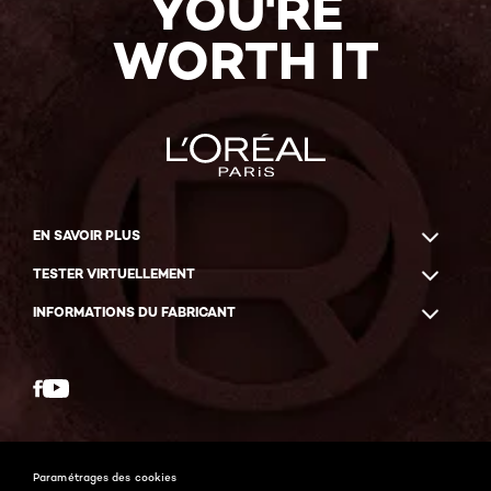
YOU'RE
WORTH IT
EN SAVOIR PLUS
TESTER VIRTUELLEMENT
INFORMATIONS DU FABRICANT
Facebook
YouTube
Paramétrages des cookies