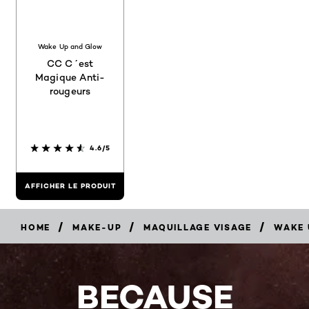
Wake Up and Glow
CC C´est
Magique Anti-
rougeurs
4.6/5
AFFICHER LE PRODUIT
/
/
/
HOME
MAKE-UP
MAQUILLAGE VISAGE
WAKE 
BECAUSE