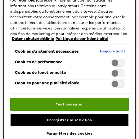
(par exemple, l'adresse IP, l'identifiant de l'utilisateur, les
informations relatives au navigateur). Certains sont
indispensables au fonctionnement du site web. D'autres
nécessitent votre consentement, par exemple pour analyser le
3 résultat(s)
comportement des utilisateurs et mesurer les performances,
offrir certains services, personnaliser l'expérience utilisateur, à
des fins de marketing et pour intégrer des médias externes. Les
SPÉCIFIER LES BESOINS
Datenschutzrichtlinie
Politique de confidentialité
cookies non indispensables peuvent être acceptés directement
(« Accepter tous ») ou refusés (« Continuer sans consentement
»). Il est également possible de personnaliser les paramètres et
Toujours actif
Cookies strictement nécessaires
d'enregistrer vos préférences (« Enregistrer mes choix »). Vous
pouvez modifier votre sélection à tout moment en cliquant sur le
Cookies de performance
Try it
Try it
lien « Paramètres des cookies ». Pour plus d'informations,
Cookies de fonctionnalité
veuillez consulter notre politique de confidentialité.
Cookies pour une publicité ciblée
Tout accepter
Enregistrer la sélection
Paramètres des cookies
[Color]: #e3c1a
[Color]: #e2
[Color]: #