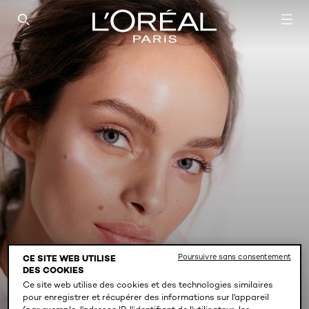
SEARCH THIS SITE
Poursuivre sans consentement
CE SITE WEB UTILISE
DES COOKIES
WAKE UP AND GLOW
Ce site web utilise des cookies et des technologies similaires
pour enregistrer et récupérer des informations sur l'appareil