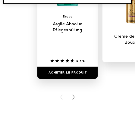
Elseve
Argile Absolue
Pflegespülung
Crème de
Bouc
4.7/5
ACHETER LE PRODUIT
ACHETER LE
PREVIOUS CARD
NEXT CARD