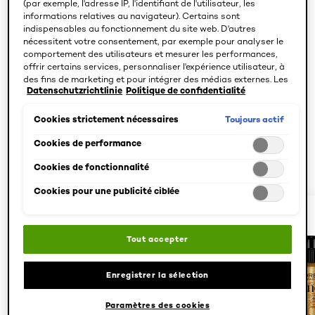
(par exemple, l'adresse IP, l'identifiant de l'utilisateur, les
informations relatives au navigateur). Certains sont
indispensables au fonctionnement du site web. D'autres
nécessitent votre consentement, par exemple pour analyser le
Skip the slider: Related Products Magic-Retouch
comportement des utilisateurs et mesurer les performances,
offrir certains services, personnaliser l'expérience utilisateur, à
Entdecken Sie weitere Produkte für Ihren Look
des fins de marketing et pour intégrer des médias externes. Les
Datenschutzrichtlinie
Politique de confidentialité
cookies non indispensables peuvent être acceptés directement
Entdecken Sie weitere Produkte für Ihren
(« Accepter tous ») ou refusés (« Continuer sans consentement
Look
»). Il est également possible de personnaliser les paramètres et
Toujours actif
Cookies strictement nécessaires
d'enregistrer vos préférences (« Enregistrer mes choix »). Vous
pouvez modifier votre sélection à tout moment en cliquant sur le
Cookies de performance
lien « Paramètres des cookies ». Pour plus d'informations,
Cookies de fonctionnalité
veuillez consulter notre politique de confidentialité.
Cookies pour une publicité ciblée
Tout accepter
Enregistrer la sélection
Paramètres des cookies