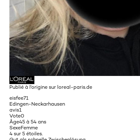
Publié à l'origine sur loreal-paris.de
eisfee71
Edingen-Neckarhausen
avis
1
Vote
0
Âge
45 à 54 ans
Sexe
Femme
4 sur 5 étoiles.
Gut als schnelle Zwischenlösung