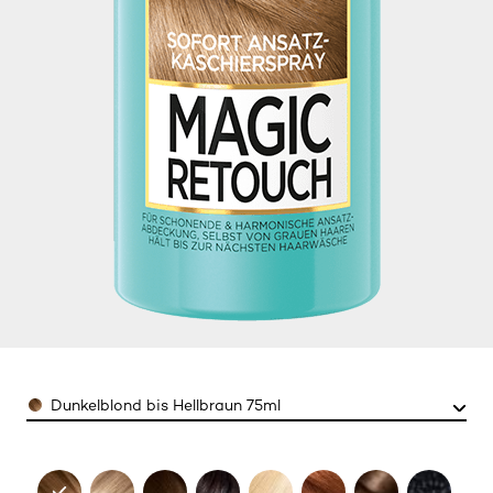
Color
Dunkelblond bis Hellbraun 75ml