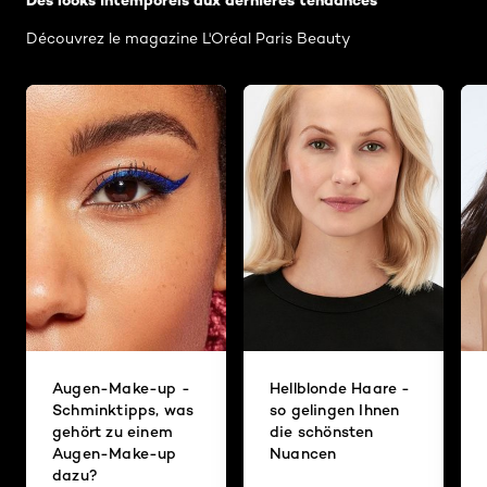
Des looks intemporels aux dernières tendances
Découvrez le magazine L'Oréal Paris Beauty
Augen-Make-up -
Hellblonde Haare -
Schminktipps, was
so gelingen Ihnen
gehört zu einem
die schönsten
Augen-Make-up
Nuancen
dazu?