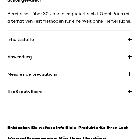
Schon gewusst?
Bereits seit über 30 Jahren engagiert sich L’Oréal Paris mit
alternativen Testmethoden für eine Welt ohne Tierversuche.
Inhaltsstoffe
Anwendung
Mesures de précautions
EcoBeautyScore
Skip the slider: Related Products 32h-fresh-wear-make
Entdecken Sie weitere Infaillible-Produkte für Ihren Look
Vervollkommnen Sie Ihre Routine