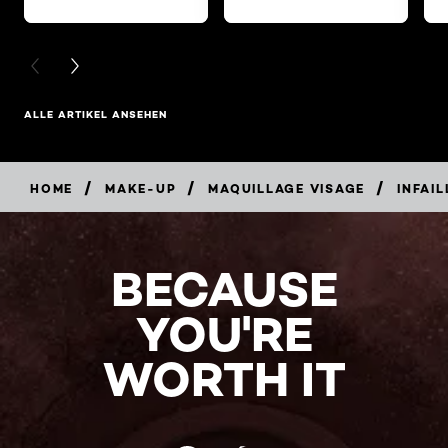
PREVIOUS CARD
NEXT CARD
ALLE ARTIKEL ANSEHEN
/
/
/
HOME
MAKE-UP
MAQUILLAGE VISAGE
INFAIL
BECAUSE
YOU'RE
WORTH IT