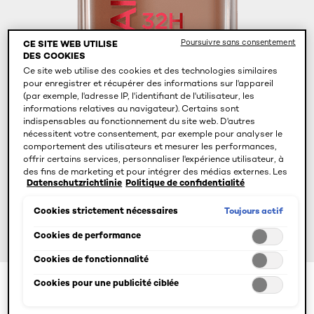
Poursuivre sans consentement
CE SITE WEB UTILISE
DES COOKIES
Ce site web utilise des cookies et des technologies similaires
pour enregistrer et récupérer des informations sur l'appareil
(par exemple, l'adresse IP, l'identifiant de l'utilisateur, les
informations relatives au navigateur). Certains sont
indispensables au fonctionnement du site web. D'autres
nécessitent votre consentement, par exemple pour analyser le
comportement des utilisateurs et mesurer les performances,
offrir certains services, personnaliser l'expérience utilisateur, à
des fins de marketing et pour intégrer des médias externes. Les
Datenschutzrichtlinie
Politique de confidentialité
cookies non indispensables peuvent être acceptés directement
(« Accepter tous ») ou refusés (« Continuer sans consentement
»). Il est également possible de personnaliser les paramètres et
Toujours actif
Cookies strictement nécessaires
d'enregistrer vos préférences (« Enregistrer mes choix »). Vous
pouvez modifier votre sélection à tout moment en cliquant sur le
Cookies de performance
lien « Paramètres des cookies ». Pour plus d'informations,
Cookies de fonctionnalité
veuillez consulter notre politique de confidentialité.
Cookies pour une publicité ciblée
Color
392 Cool