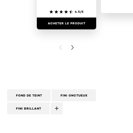
4.5/5
ACHETER LE PRODUIT
ACHETER LE
PREVIOUS CARD
NEXT CARD
FOND DE TEINT
FINI ONCTUEUX
FINI BRILLANT