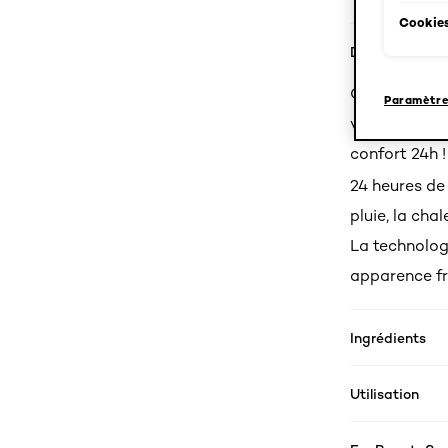
Cookies
Détails produi
Grâce à la te
Paramètre
vous assure u
confort 24h !
24 heures de
pluie, la cha
La technolog
apparence fra
Ingrédients
Utilisation