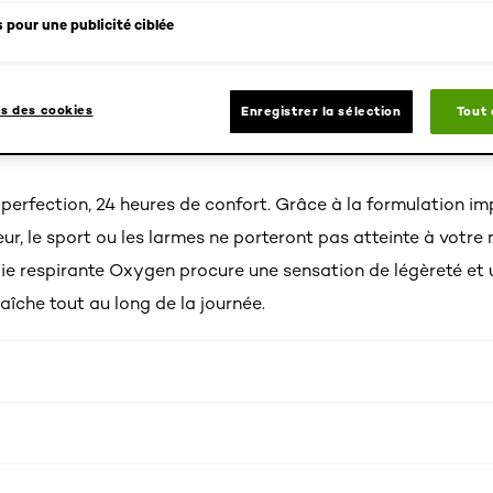
 pour une publicité ciblée
t
chnologie respirante Oxygen, le fond de teint Infaillible 24
s des cookies
Enregistrer la sélection
Tout
ne sensation de légèreté et un teint frais toute la journée. 
 perfection, 24 heures de confort. Grâce à la formulation im
leur, le sport ou les larmes ne porteront pas atteinte à votre
ie respirante Oxygen procure une sensation de légèreté et 
îche tout au long de la journée.