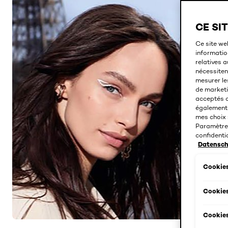
CE SI
Ce site we
information
relatives 
nécessiten
mesurer les
de marketi
acceptés d
également 
mes choix »
Paramètres
confidentia
Datenschu
Cookies
Cookies
Cookies