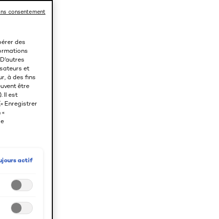
ans consentement
pérer des
nformations
 D'autres
sateurs et
r, à des fins
uvent être
 Il est
« Enregistrer
 «
de
ujours actif