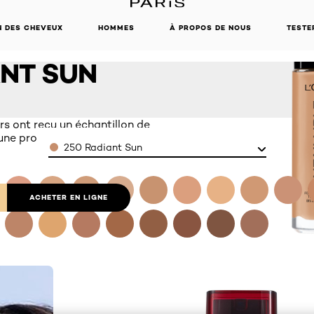
ESH WEAR
N DES CHEVEUX
HOMMES
À PROPOS DE NOUS
TESTE
UP 250
NT SUN
s ont reçu un échantillon de
 une promotion
Color
250 Radiant Sun
ACHETER EN LIGNE