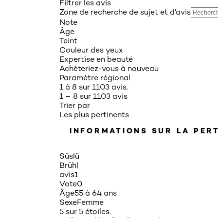
Filtrer les avis
Zone de recherche de sujet et d'avis
Note
Âge
Teint
Couleur des yeux
Expertise en beauté
Achèteriez-vous à nouveau
Paramètre régional
1 à 8 sur 1103 avis.
1 – 8 sur 1103 avis
Trier par
Les plus pertinents
INFORMATIONS SUR LA PER
Süslü
Brühl
avis
1
Vote
0
Âge
55 à 64 ans
Sexe
Femme
5 sur 5 étoiles.