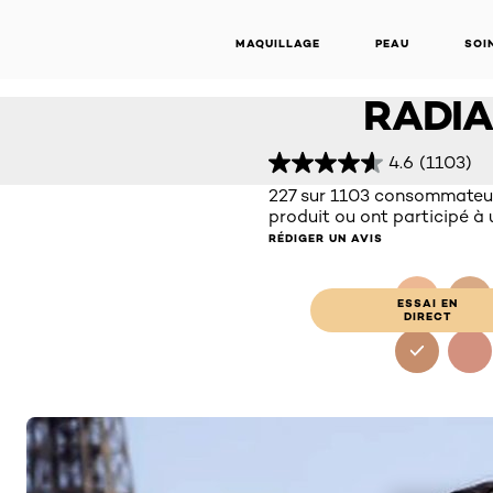
24H FR
MAQUILLAGE
PEAU
SOI
MAKE-
Infaillible
24H Fresh Wear Make-up 250 Radiant Sun
RADIA
4.6
(1103)
227 sur 1103 consommateur
produit ou ont participé à
RÉDIGER UN AVIS
ESSAI EN
DIRECT