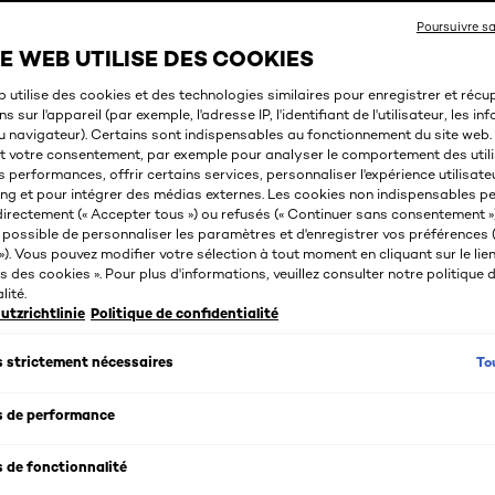
Poursuivre s
TE WEB UTILISE DES COOKIES
b utilise des cookies et des technologies similaires pour enregistrer et récu
s sur l'appareil (par exemple, l'adresse IP, l'identifiant de l'utilisateur, les i
au navigateur). Certains sont indispensables au fonctionnement du site web.
t votre consentement, par exemple pour analyser le comportement des utili
 performances, offrir certains services, personnaliser l'expérience utilisateu
ng et pour intégrer des médias externes. Les cookies non indispensables pe
irectement (« Accepter tous ») ou refusés (« Continuer sans consentement »).
possible de personnaliser les paramètres et d'enregistrer vos préférences (
). Vous pouvez modifier votre sélection à tout moment en cliquant sur le lien
 des cookies ». Pour plus d'informations, veuillez consulter notre politique 
lité.
tzrichtlinie
Politique de confidentialité
To
 strictement nécessaires
 de performance
 de fonctionnalité