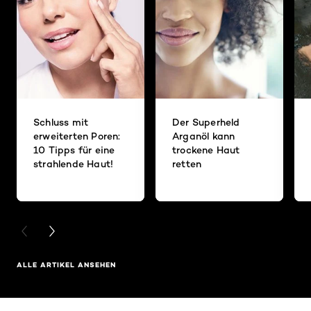
Schluss mit
Der Superheld
erweiterten Poren:
Arganöl kann
10 Tipps für eine
trockene Haut
strahlende Haut!
retten
PREVIOUS CARD
NEXT CARD
ALLE ARTIKEL ANSEHEN
: Home Related Products