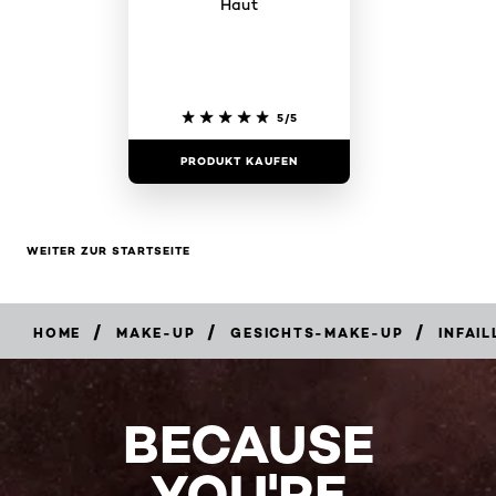
Haut
5/5
PRODUKT KAUFEN
WEITER ZUR STARTSEITE
/
/
/
HOME
MAKE-UP
GESICHTS-MAKE-UP
INFAIL
BECAUSE
YOU'RE