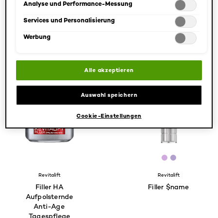
angepasst werden. Für weitere Informationen s. unsere
Analyse und Performance-Messung
4.6/5
4.5/5
Datenschutzinformationen.
Services und Personalisierung
PRODUKT ANZEIGEN
PRODUKT ANZEIGEN
Werbung
Alle akzeptieren
Auswahl speichern
Cookie-Einstellungen
[Color]: #D1
[Color]: #
Revitalift
Revitalift
Filler HA
Filler $name
Aufpolsternde
Anti-Age
Tagespflege