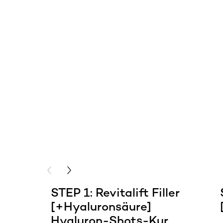
skip slider
PREVIOUS CARD
NEXT CARD
STEP 1: Revitalift Filler
[+Hyaluronsäure]
Hyaluron-Shots-Kur