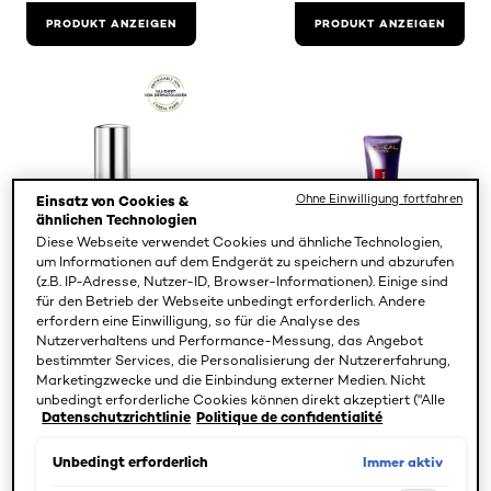
PRODUKT ANZEIGEN
PRODUKT ANZEIGEN
Ohne Einwilligung fortfahren
Einsatz von Cookies &
ähnlichen Technologien
Diese Webseite verwendet Cookies und ähnliche Technologien,
um Informationen auf dem Endgerät zu speichern und abzurufen
(z.B. IP-Adresse, Nutzer-ID, Browser-Informationen). Einige sind
für den Betrieb der Webseite unbedingt erforderlich. Andere
erfordern eine Einwilligung, so für die Analyse des
Nutzerverhaltens und Performance-Messung, das Angebot
Revitalift
Revitalift
bestimmter Services, die Personalisierung der Nutzererfahrung,
Filler Augenserum
Filler
Marketingzwecke und die Einbindung externer Medien. Nicht
Augencreme für
unbedingt erforderliche Cookies können direkt akzeptiert ("Alle
das Gesicht
Datenschutzrichtlinie
Politique de confidentialité
akzeptieren") oder abgelehnt ("Ohne Einwilligung fortfahren")
werden. Individuelle Anpassungen der Einstellungen sind
ebenfalls möglich und speicherbar ("Auswahl speichern"). Die
Immer aktiv
Unbedingt erforderlich
Auswahl kann jederzeit unter dem Link "Cookie-Einstellungen"