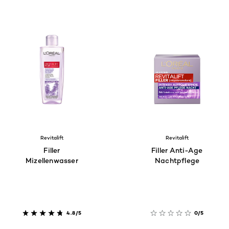
Revitalift
Revitalift
Filler
Filler Anti-Age
Mizellenwasser
Nachtpflege
4.8/5
0/5