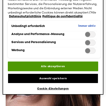
bestimmter Services, die Personalisierung der Nutzererfahrung,
Marketingzwecke und die Einbindung externer Medien. Nicht
unbedingt erforderliche Cookies können direkt akzeptiert ("Alle
Datenschutzrichtlinie
Politique de confidentialité
akzeptieren") oder abgelehnt ("Ohne Einwilligung fortfahren")
werden. Individuelle Anpassungen der Einstellungen sind
ebenfalls möglich und speicherbar ("Auswahl speichern"). Die
Immer aktiv
Unbedingt erforderlich
Auswahl kann jederzeit unter dem Link "Cookie-Einstellungen"
angepasst werden. Für weitere Informationen s. unsere
Analyse und Performance-Messung
Datenschutzinformationen.
Services und Personalisierung
Haarfarbe
Werbung
$NAME
APRIL 01, 2025
Alle akzeptieren
Auswahl speichern
Cookie-Einstellungen