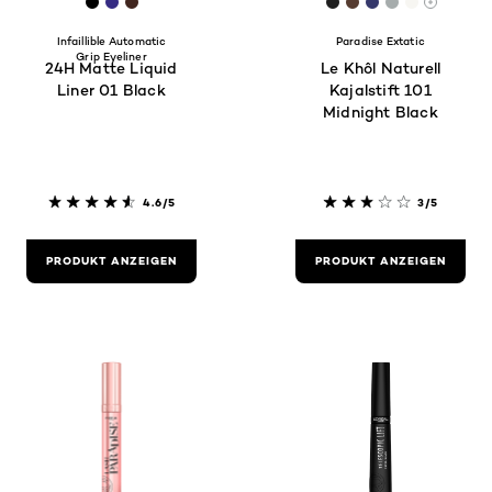
[Color]: #000000
[Color]: #362C83
[Color]: #41261F
[Color]: #1f1f1f
[Color]: #563c31
[Color]: #363
[Color]: #a
[Color]: 
More sh
Infaillible Automatic
Paradise Extatic
Grip Eyeliner
24H Matte Liquid
Le Khôl Naturell
Liner 01 Black
Kajalstift 101
Midnight Black
4.6/5
3/5
PRODUKT ANZEIGEN
PRODUKT ANZEIGEN