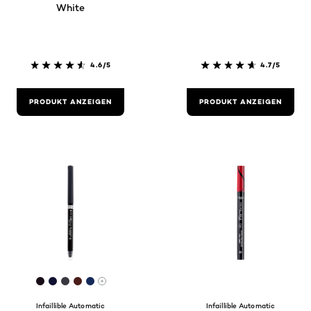
White
4.6/5
4.7/5
PRODUKT ANZEIGEN
PRODUKT ANZEIGEN
[Color]: #190e17
[Color]: #101130
[Color]: #393841
[Color]: #4a1d19
[Color]: #152a59
More shades are available
Infaillible Automatic
Infaillible Automatic