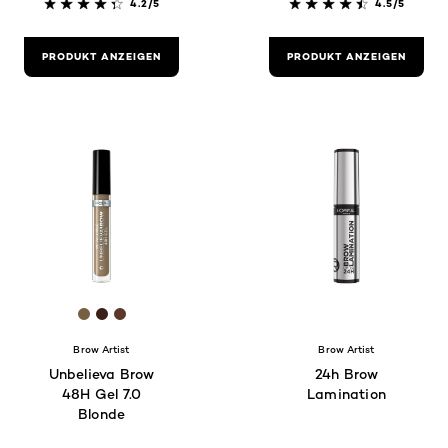
4.2/5
4.5/5
PRODUKT ANZEIGEN
PRODUKT ANZEIGEN
[Color]: #765e41
[Color]: #3a1e17
[Color]: #5c382b
Brow Artist
Brow Artist
Unbelieva Brow
24h Brow
48H Gel 7.0
Lamination
Blonde