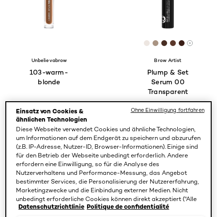
[Color]: #ede6e1
[Color]: #a9948
[Color]: #482
[Color]: #5
[Color]: 
More sh
Unbelievabrow
Brow Artist
103-warm-
Plump & Set
blonde
Serum 00
Transparent
Ohne Einwilligung fortfahren
Einsatz von Cookies &
ähnlichen Technologien
Diese Webseite verwendet Cookies und ähnliche Technologien,
4.3/5
4.6/5
um Informationen auf dem Endgerät zu speichern und abzurufen
(z.B. IP-Adresse, Nutzer-ID, Browser-Informationen). Einige sind
für den Betrieb der Webseite unbedingt erforderlich. Andere
PRODUKT ANZEIGEN
PRODUKT ANZEIGEN
erfordern eine Einwilligung, so für die Analyse des
Nutzerverhaltens und Performance-Messung, das Angebot
bestimmter Services, die Personalisierung der Nutzererfahrung,
Marketingzwecke und die Einbindung externer Medien. Nicht
unbedingt erforderliche Cookies können direkt akzeptiert ("Alle
Datenschutzrichtlinie
Politique de confidentialité
akzeptieren") oder abgelehnt ("Ohne Einwilligung fortfahren")
werden. Individuelle Anpassungen der Einstellungen sind