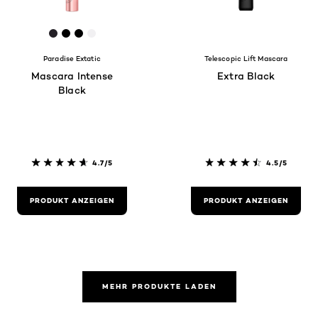
[Color]: #232026
[Color]: #000000
[Color]: #000001
[Color]: #f1f0f2
Paradise Extatic
Telescopic Lift Mascara
Mascara Intense
Extra Black
Black
4.7/5
4.5/5
PRODUKT ANZEIGEN
PRODUKT ANZEIGEN
MEHR PRODUKTE LADEN