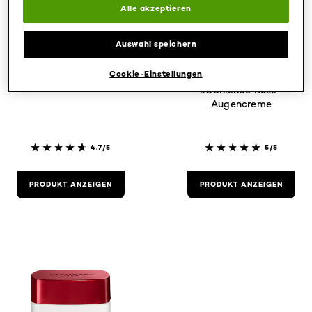
Alle akzeptieren
Auswahl speichern
Revitalift
Age Perfect
Anti-Age
Golden Age Pro-
Cookie-Einstellungen
Augenpflege
Calcium
strahlende Rose-
Augencreme
4.7/5
5/5
PRODUKT ANZEIGEN
PRODUKT ANZEIGEN