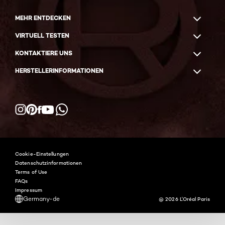
MEHR ENTDECKEN
VIRTUELL TESTEN
KONTAKTIERE UNS
HERSTELLERINFORMATIONEN
Facebook
YouTube
Instagram
Pinterest
WhatsApp
Cookie-Einstellungen
Datenschutzinformationen
Terms of Use
FAQs
Impressum
Germany-de
@ 2026 L'Oréal Paris