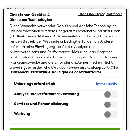
Die Haut um unsere Augen ist besonders dünn und
Ohne Einwilligung fortfahren
Einsatz von Cookies &
empfindlich. Daher bedarf sie einer ebenso besonderen
ähnlichen Technologien
Pflege. Entdecken Sie die wirksamen und
Diese Webseite verwendet Cookies und ähnliche Technologien,
feuchtigkeitsspendenden Augenpflegen von L’Oréal Paris.
um Informationen auf dem Endgerät zu speichern und abzurufen
(z.B. IP-Adresse, Nutzer-ID, Browser-Informationen). Einige sind
für den Betrieb der Webseite unbedingt erforderlich. Andere
erfordern eine Einwilligung, so für die Analyse des
BEDÜRFNISSE
Nutzerverhaltens und Performance-Messung, das Angebot
SPEZIFIZIEREN (1)
bestimmter Services, die Personalisierung der Nutzererfahrung,
Marketingzwecke und die Einbindung externer Medien. Nicht
3 Ergebnis(se)
unbedingt erforderliche Cookies können direkt akzeptiert ("Alle
Datenschutzrichtlinie
Politique de confidentialité
akzeptieren") oder abgelehnt ("Ohne Einwilligung fortfahren")
werden. Individuelle Anpassungen der Einstellungen sind
ebenfalls möglich und speicherbar ("Auswahl speichern"). Die
Immer aktiv
Unbedingt erforderlich
Auswahl kann jederzeit unter dem Link "Cookie-Einstellungen"
angepasst werden. Für weitere Informationen s. unsere
Analyse und Performance-Messung
Datenschutzinformationen.
Services und Personalisierung
Werbung