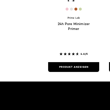
[Color]: #F2C7D1
[Color]: #E2E2E2
[Color]: #b05c2e
[Color]: #cad6
Prime Lab
24h Pore Minimizer
Primer
4.6/5
PRODUKT ANZEIGEN
: Related Articles Category Gesichts-Make-up