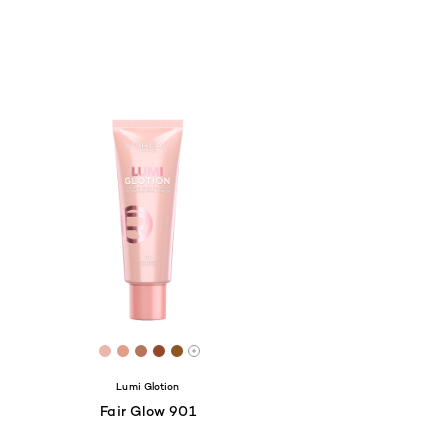
9
4658
C23048
 #C37384
[Color]: #E9B7AC
[Color]: #E19F89
[Color]: #B6765B
[Color]: #92482B
[Color]: #8C5622
hades are available
More shades are available
Lumi Glotion
Fair Glow 901