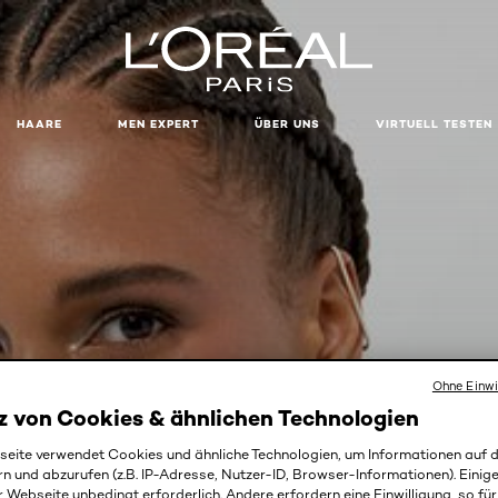
HAARE
MEN EXPERT
ÜBER UNS
VIRTUELL TESTEN
Ohne Einwi
z von Cookies & ähnlichen Technologien
ICHT DECKENDES MAKE
eite verwendet Cookies und ähnliche Technologien, um Informationen auf
rn und abzurufen (z.B. IP-Adresse, Nutzer-ID, Browser-Informationen). Einige
r Webseite unbedingt erforderlich. Andere erfordern eine Einwilligung, so fü