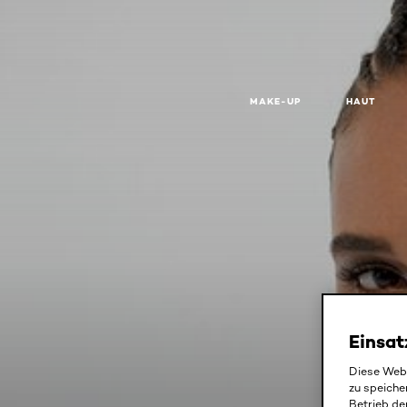
MAKE-UP
HAUT
Einsat
LE
Diese Webs
zu speiche
Betrieb de