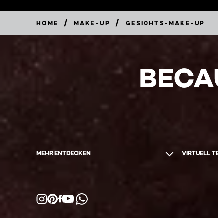
/
/
HOME
MAKE-UP
GESICHTS-MAKE-UP
BECA
MEHR ENTDECKEN
VIRTUELL T
Facebook
YouTube
Instagram
Pinterest
WhatsApp