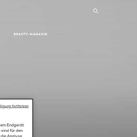
SEARCH THI
BEAUTY-MAGAZIN
lligung fortfahren
-UP
 dem Endgerät
 sind für den
r die Analyse