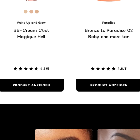
a6
[Color]: #e3c1a1
[Color]: #e2b69a
[Color]: #dcb08e
Wake Up and Glow
Paradise
BB-Cream C'est
Bronze to Paradise 02
Magique Hell
Baby one more tan
4.7/5
4.8/5
PRODUKT ANZEIGEN
PRODUKT ANZEIGEN