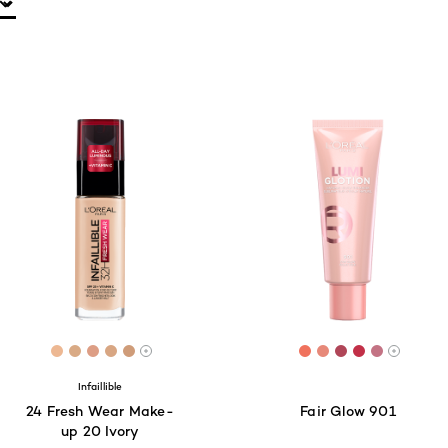
[Color]: #EDB893
[Color]: #D9AA85
[Color]: #DD9E85
[Color]: #D8A683
[Color]: #CF9C79
[Color]: #F0725D
[Color]: #E7897
[Color]: #B0
[Color]: #
[Color]:
More shades are available
More s
Infaillible
24 Fresh Wear Make-
Fair Glow 901
up 20 Ivory