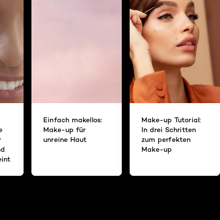
Einfach makellos:
Make-up Tutorial:
e
Make-up für
In drei Schritten
r
unreine Haut
zum perfekten
nd
Make-up
int