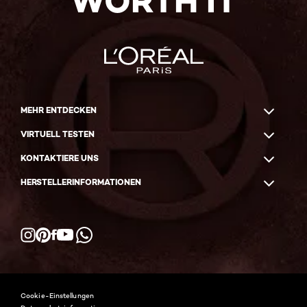
WORTH IT
MEHR ENTDECKEN
VIRTUELL TESTEN
KONTAKTIERE UNS
HERSTELLERINFORMATIONEN
Facebook
YouTube
Instagram
Pinterest
WhatsApp
Cookie-Einstellungen