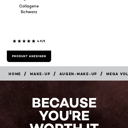
Collagene
Schwarz
4.9/5
PRODUKT ANZEIGEN
/
/
/
HOME
MAKE-UP
AUGEN-MAKE-UP
MEGA VO
BECAUSE
YOU'RE