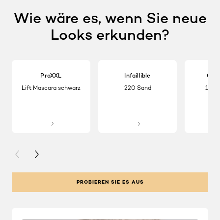
Wie wäre es, wenn Sie neue
Looks erkunden?
ProXXL
Infaillible
Colo
Lift Mascara schwarz
220 Sand
173 I
PREVIOUS CARD
NEXT CARD
PROBIEREN SIE ES AUS