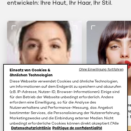
entwickeln: Ihre Haut, Ihr Haar, Ihr Stil.
Ohne Einwilligung fortfahren
Einsatz von Cookies &
ähnlichen Technologien
Diese Webseite verwendet Cookies und ähnliche Technologien,
um Informationen auf dem Endgerät zu speichern und abzurufen
(z.B. IP-Adresse, Nutzer-ID, Browser-Informationen). Einige sind
für den Betrieb der Webseite unbedingt erforderlich. Andere
erfordern eine Einwilligung, so für die Analyse des
Holen Sie sich Ihr
Probiere
Nutzerverhaltens und Performance-Messung, das Angebot
persönliches
Make-u
bestimmter Services, die Personalisierung der Nutzererfahrung,
Hautpflegeprogramm.
an, die
Marketingzwecke und die Einbindung externer Medien. Nicht
unbedingt erforderliche Cookies können direkt akzeptiert ("Alle
Datenschutzrichtlinie
Politique de confidentialité
akzeptieren") oder abgelehnt ("Ohne Einwilligung fortfahren")
HAUTANALYSE