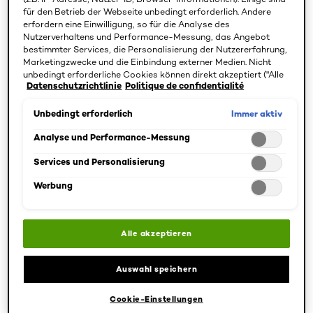
für den Betrieb der Webseite unbedingt erforderlich. Andere
erfordern eine Einwilligung, so für die Analyse des
Nutzerverhaltens und Performance-Messung, das Angebot
bestimmter Services, die Personalisierung der Nutzererfahrung,
Marketingzwecke und die Einbindung externer Medien. Nicht
Elseve
Elseve
unbedingt erforderliche Cookies können direkt akzeptiert ("Alle
Glycolic Gloss 5
Glycolic Gloss
Datenschutzrichtlinie
Politique de confidentialité
akzeptieren") oder abgelehnt ("Ohne Einwilligung fortfahren")
Minuten Haar-
Serum
werden. Individuelle Anpassungen der Einstellungen sind
Laminierung
ebenfalls möglich und speicherbar ("Auswahl speichern"). Die
Immer aktiv
Unbedingt erforderlich
Auswahl kann jederzeit unter dem Link "Cookie-Einstellungen"
angepasst werden. Für weitere Informationen s. unsere
Analyse und Performance-Messung
Datenschutzinformationen.
Services und Personalisierung
4.6/5
5/5
Werbung
PRODUKT ANZEIGEN
PRODUKT ANZEIGEN
Alle akzeptieren
DEINE ROUTINE FÜR SPIEGELNDEM
Auswahl speichern
GLANZ
Cookie-Einstellungen
Jeder kann ein Gloss-Boss sein !