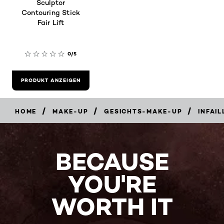
Sculptor
Contouring Stick
Fair Lift
0/5
PRODUKT ANZEIGEN
/
/
/
HOME
MAKE-UP
GESICHTS-MAKE-UP
INFAIL
BECAUSE
YOU'RE
WORTH IT