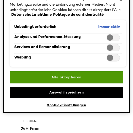
Marketingzwecke und die Einbindung externer Medien. Nicht
unbedingt erforderliche Cookies können direkt akzeptiert ("Alle
Datenschutzrichtlinie
Politique de confidentialité
akzeptieren") oder abgelehnt ("Ohne Einwilligung fortfahren")
BEDÜRFNISSE
werden. Individuelle Anpassungen der Einstellungen sind
SPEZIFIZIEREN
ebenfalls möglich und speicherbar ("Auswahl speichern"). Die
Immer aktiv
Unbedingt erforderlich
Auswahl kann jederzeit unter dem Link "Cookie-Einstellungen"
1 Ergebnis(se)
angepasst werden. Für weitere Informationen s. unsere
Analyse und Performance-Messung
Datenschutzinformationen.
Services und Personalisierung
Werbung
Alle akzeptieren
Auswahl speichern
Cookie-Einstellungen
[Color]: #f0e9cf
[Color]: #cfbc9e
[Color]: #a78c6f
[Color]: #b89e85
[Color]: #a88d7a
More shades are available
Infaillible
24H Face