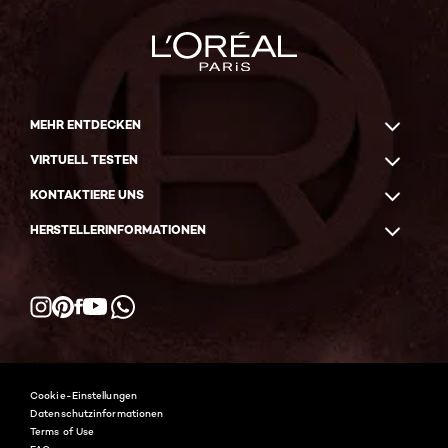
MEHR ENTDECKEN
VIRTUELL TESTEN
KONTAKTIERE UNS
HERSTELLERINFORMATIONEN
Facebook
YouTube
Instagram
Pinterest
WhatsApp
Cookie-Einstellungen
Datenschutzinformationen
Terms of Use