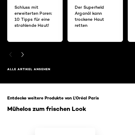
Schluss mit
Der Superheld
erweiterten Poren:
Arganöl kann
10 Tipps für eine
trockene Haut
strahlende Haut!
retten
PREVIOUS CARD
NEXT CARD
ALLE ARTIKEL ANSEHEN
: Home Related Products
Entdecke weitere Produkte von L'Oréal Paris
Mühelos zum frischen Look