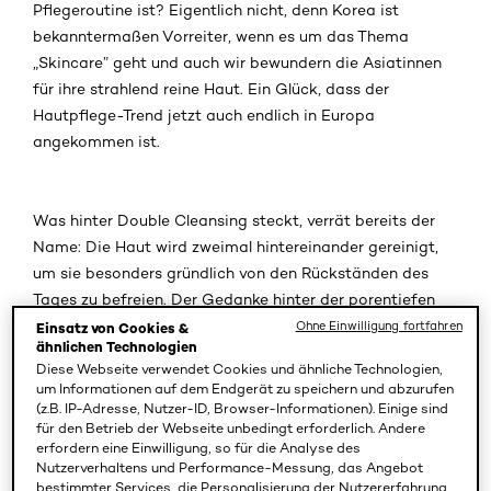
Pflegeroutine ist? Eigentlich nicht, denn Korea ist
bekanntermaßen Vorreiter, wenn es um das Thema
„Skincare” geht und auch wir bewundern die Asiatinnen
für ihre strahlend reine Haut. Ein Glück, dass der
Hautpflege-Trend jetzt auch endlich in Europa
angekommen ist.
Was hinter Double Cleansing steckt, verrät bereits der
Name: Die Haut wird zweimal hintereinander gereinigt,
um sie besonders gründlich von den Rückständen des
Tages zu befreien. Der Gedanke hinter der porentiefen
Reinigung: Um ölhaltige Beauty-Produkte, wie
Ohne Einwilligung fortfahren
Einsatz von Cookies &
ähnlichen Technologien
Sonnencreme oder Make-up, zu entfernen, muss zuerst
Diese Webseite verwendet Cookies und ähnliche Technologien,
ein ölbasiertes Reinigungsprodukt her. Nur so kann der
um Informationen auf dem Endgerät zu speichern und abzurufen
wasserbasierte Cleanser im zweiten Schritt tief in die
(z.B. IP-Adresse, Nutzer-ID, Browser-Informationen). Einige sind
für den Betrieb der Webseite unbedingt erforderlich. Andere
Poren eindringen, letzte Rückstände lösen und für ein
erfordern eine Einwilligung, so für die Analyse des
perfekt geklärtes, strahlendes Hautbild sorgen. Reinigen
Nutzerverhaltens und Performance-Messung, das Angebot
Sie Ihre Haut dagegen nur oberflächlich in einem
bestimmter Services, die Personalisierung der Nutzererfahrung,