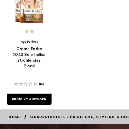
[Color]: #F6D5B3
[Color]: #E8CAA4
Age Perfect
Creme Farbe
10.13 Sehr helles
strahlendes
Blond
0/5
PRODUKT ANZEIGEN
/
HOME
HAARPRODUKTE FÜR PFLEGE, STYLING & CO