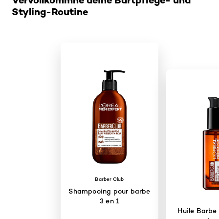
Styling-Routine
Barber Club
Shampooing pour barbe
3 en 1
Huile Barbe