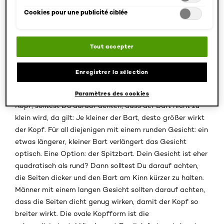
ziert.
Cookies pour une publicité ciblée
Dein Gesicht entscheidet: Groß und klein, eckig
oder rund?
Tout accepter
Dein Gesicht bzw. dessen Form entscheidet darüber,
welcher Bart Dir steht und welcher eben auch nicht. So
Enregistrer la sélection
wirken zum Beispiel Vollbärte bei kleinen, schmächtigen
Gesichtern viel zu dominant. Hast Du einen eher großen
Paramètres des cookies
Kopf, solltest Du darauf achten, dass der Bart nicht zu
klein wird, da gilt: Je kleiner der Bart, desto größer wirkt
der Kopf. Für all diejenigen mit einem runden Gesicht: ein
etwas längerer, kleiner Bart verlängert das Gesicht
optisch. Eine Option: der Spitzbart. Dein Gesicht ist eher
quadratisch als rund? Dann solltest Du darauf achten,
die Seiten dicker und den Bart am Kinn kürzer zu halten.
Männer mit einem langen Gesicht sollten darauf achten,
dass die Seiten dicht genug wirken, damit der Kopf so
breiter wirkt. Die ovale Kopfform ist die