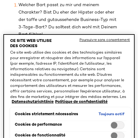
Welcher Bart passt zu mir und meinem
Charakter? Bist Du eher der Hipster oder eher
der taffe und gutaussehende Business-Typ mit
3-Tage-Bart? Du solltest dich wohl mit Deinem
Bart fühlen!
Poursuivre sans consentement
CE SITE WEB UTILISE
Hast Du Lust auf viel Styling am Morgen oder
DES COOKIES
bist Du eher Typ Langschläfer? Falls letzteres
Ce site web utilise des cookies et des technologies similaires
pour enregistrer et récupérer des informations sur l'appareil
der Fall ist, solltest Du dich von aufwendigen
(par exemple, l'adresse IP, l'identifiant de l'utilisateur, les
Zwirbeln-Bartfrisuren Abstand nehmen.
informations relatives au navigateur). Certains sont
indispensables au fonctionnement du site web. D'autres
Fühlst Du dich schnell ungepflegt mit einem
nécessitent votre consentement, par exemple pour analyser le
langen Bart? Wenn dem so ist, akzeptiere es
comportement des utilisateurs et mesurer les performances,
offrir certains services, personnaliser l'expérience utilisateur, à
und entscheide dich demnach für eine
des fins de marketing et pour intégrer des médias externes. Les
sportlichere Bartfrisur.
Datenschutzrichtlinie
Politique de confidentialité
cookies non indispensables peuvent être acceptés directement
(« Accepter tous ») ou refusés (« Continuer sans consentement
Hast Du eher volles oder feines Barthaar? Ist
»). Il est également possible de personnaliser les paramètres et
Toujours actif
Cookies strictement nécessaires
Dein Barthaar eher licht als dicht, solltest Du
d'enregistrer vos préférences (« Enregistrer mes choix »). Vous
pouvez modifier votre sélection à tout moment en cliquant sur le
Cookies de performance
bedenken, dass manche Bartfrisuren nur gut
lien « Paramètres des cookies ». Pour plus d'informations,
aussehen, wenn ein voller Bart Dein Gesicht
Cookies de fonctionnalité
veuillez consulter notre politique de confidentialité.