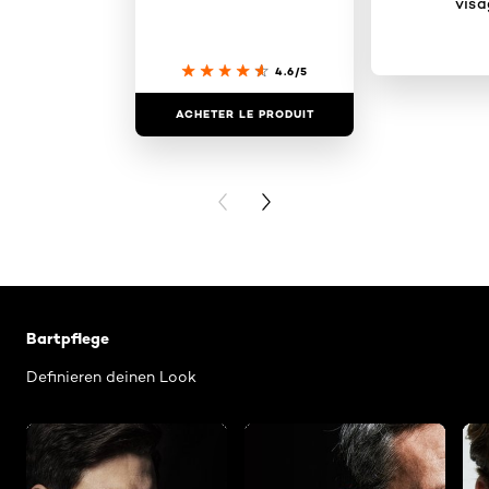
visa
4.6/5
ACHETER LE PRODUIT
ACHETER LE
PREVIOUS CARD
NEXT CARD
Skip the slider: Welcher Bart passt zu mir
Bartpflege
Definieren deinen Look