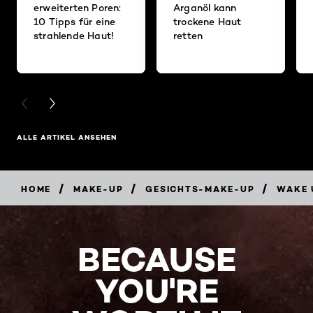
erweiterten Poren:
Arganöl kann
10 Tipps für eine
trockene Haut
strahlende Haut!
retten
PREVIOUS CARD
NEXT CARD
ALLE ARTIKEL ANSEHEN
/
/
/
HOME
MAKE-UP
GESICHTS-MAKE-UP
WAKE 
BECAUSE
YOU'RE