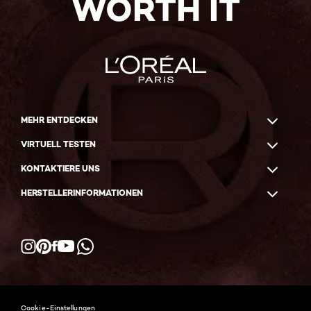
WORTH IT
MEHR ENTDECKEN
VIRTUELL TESTEN
KONTAKTIERE UNS
HERSTELLERINFORMATIONEN
Facebook
YouTube
Instagram
Pinterest
WhatsApp
Cookie-Einstellungen