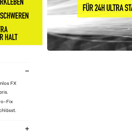
enlos FX
ris.
ro-Fix
chlässt.