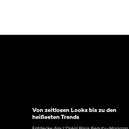
: Related-Articles-Home
Von zeitlosen Looks bis zu den
heißesten Trends
Entdecke das L'Oréal Paris Beauty-Magazin