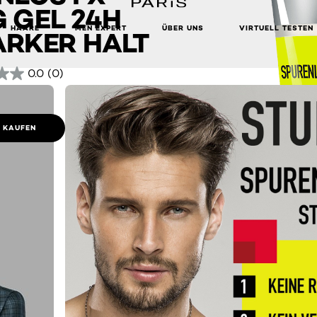
 GEL 24H
HAARE
MEN EXPERT
ÜBER UNS
VIRTUELL TESTEN
ARKER HALT
0.0
(0)
E KAUFEN