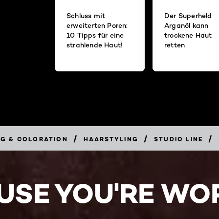
Schluss mit
Der Superheld
erweiterten Poren:
Arganöl kann
10 Tipps für eine
trockene Haut
strahlende Haut!
retten
/
/
/
NG & COLORATION
HAARSTYLING
STUDIO LINE
USE YOU'RE WOR