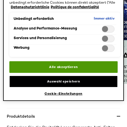
unbedingt erforderliche Cookies können direkt akzeptiert ("Alle
Datenschutzrichtlinie
Politique de confidentialité
akzeptieren") oder abgelehnt ("Ohne Einwilligung fortfahren")
werden. Individuelle Anpassungen der Einstellungen sind
ebenfalls möglich und speicherbar ("Auswahl speichern"). Die
Immer aktiv
Unbedingt erforderlich
Auswahl kann jederzeit unter dem Link "Cookie-Einstellungen"
angepasst werden. Für weitere Informationen s. unsere
Analyse und Performance-Messung
Datenschutzinformationen.
Services und Personalisierung
Werbung
Alle akzeptieren
Auswahl speichern
Cookie-Einstellungen
PREVIOUS CARD
NEXT CARD
Produktdetails