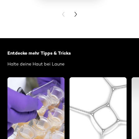
PRODUKT 
PREVIOUS CARD
NEXT CARD
: Related Articles Revitalift
Entdecke mehr Tipps & Tricks
Halte deine Haut bei Laune