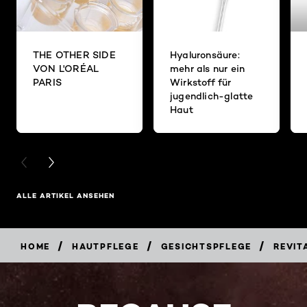
THE OTHER SIDE
Hyaluronsäure:
VON L'ORÉAL
mehr als nur ein
PARIS
Wirkstoff für
jugendlich-glatte
Haut
PREVIOUS CARD
NEXT CARD
ALLE ARTIKEL ANSEHEN
/
/
/
HOME
HAUTPFLEGE
GESICHTSPFLEGE
REVIT