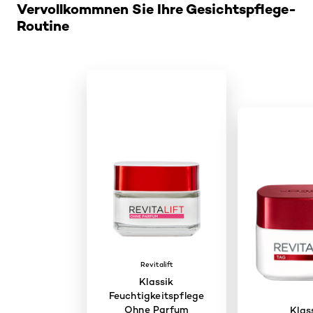
Vervollkommnen Sie Ihre Gesichtspflege-
Routine
Revitalift
Klassik
Feuchtigkeitspflege
Ohne Parfum
Klas