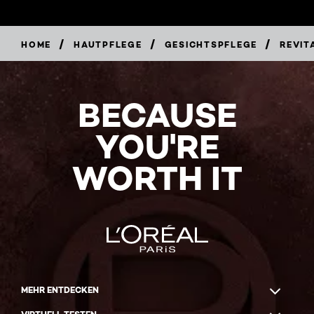
/
/
/
HOME
HAUTPFLEGE
GESICHTSPFLEGE
REVIT
BECAUSE
YOU'RE
WORTH IT
MEHR ENTDECKEN