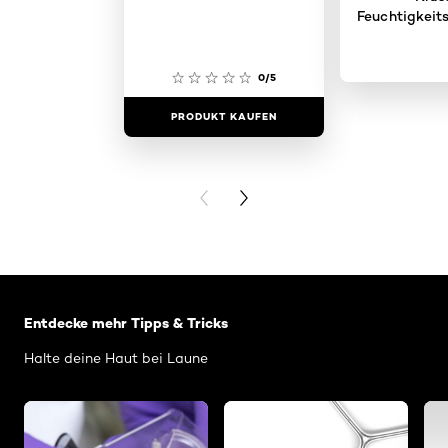
Feuchtigkeit
0/5
PRODUKT KAUFEN
PRODUKT 
PREVIOUS CARD
NEXT CARD
: Related Articles Revitalift
Entdecke mehr Tipps & Tricks
Halte deine Haut bei Laune