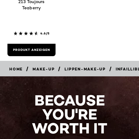
213 Toujours
Teaberry
4.6/5
PRODUKT ANZEIGEN
/
/
/
HOME
MAKE-UP
LIPPEN-MAKE-UP
INFAILLIB
BECAUSE
YOU'RE
WORTH IT