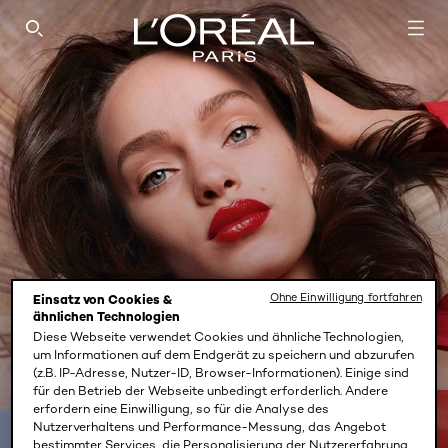
SEARCH THIS SITE
Ohne Einwilligung fortfahren
Einsatz von Cookies &
ähnlichen Technologien
Diese Webseite verwendet Cookies und ähnliche Technologien,
um Informationen auf dem Endgerät zu speichern und abzurufen
(z.B. IP-Adresse, Nutzer-ID, Browser-Informationen). Einige sind
für den Betrieb der Webseite unbedingt erforderlich. Andere
erfordern eine Einwilligung, so für die Analyse des
Nutzerverhaltens und Performance-Messung, das Angebot
bestimmter Services, die Personalisierung der Nutzererfahrung,