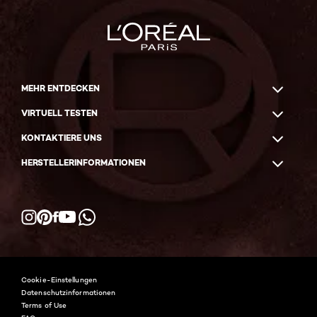
MEHR ENTDECKEN
VIRTUELL TESTEN
KONTAKTIERE UNS
HERSTELLERINFORMATIONEN
Facebook
YouTube
Instagram
Pinterest
WhatsApp
Cookie-Einstellungen
Datenschutzinformationen
Terms of Use