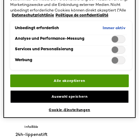
Marketingzwecke und die Einbindung externer Medien. Nicht
unbedingt erforderliche Cookies können direkt akzeptiert ("Alle
Datenschutzrichtlinie
Politique de confidentialité
akzeptieren") oder abgelehnt ("Ohne Einwilligung fortfahren")
BEDÜRFNISSE
werden. Individuelle Anpassungen der Einstellungen sind
SPEZIFIZIEREN
ebenfalls möglich und speicherbar ("Auswahl speichern"). Die
Immer aktiv
Unbedingt erforderlich
Auswahl kann jederzeit unter dem Link "Cookie-Einstellungen"
1 Ergebnis(se)
angepasst werden. Für weitere Informationen s. unsere
Analyse und Performance-Messung
Datenschutzinformationen.
Services und Personalisierung
Werbung
Alle akzeptieren
Auswahl speichern
Cookie-Einstellungen
[Color]: #90343F
[Color]: #874946
[Color]: #8E4C4A
[Color]: #924F5D
[Color]: #BB3064
More shades are available
Infaillible
24h-lippenstift