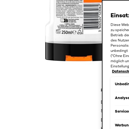
Einsat
Diese Webs
zu speiche
Betrieb de
des Nutze
Personalis
unbedingt 
("Ohne Ein
möglich un
Einstellun
Datenschu
Unbedin
Produktdetail
Analys
Durch die Z
Sport Duschg
Service
Das Hydra En
Werbun
Körper, Gesi