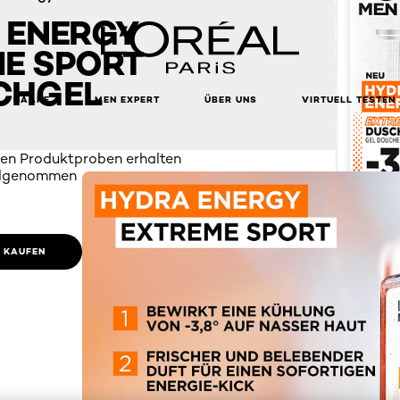
 ENERGY
E SPORT
CHGEL
HAARE
MEN EXPERT
ÜBER UNS
VIRTUELL TESTEN
en Produktproben erhalten
eilgenommen
E KAUFEN