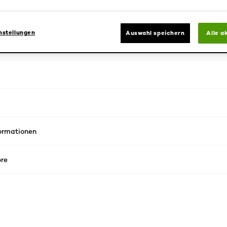
rgt für einen -3,8°C kühlenden Effekt auf nasser Haut.
nstellungen
Auswahl speichern
Alle a
 auf einen Blick
formationen
re