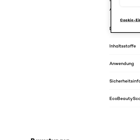
ACTIVATOR so
Cookie-Ei
Die Highlights
Inhaltsstoffe
Anwendung
Sicherheitsin
EcoBeautySco