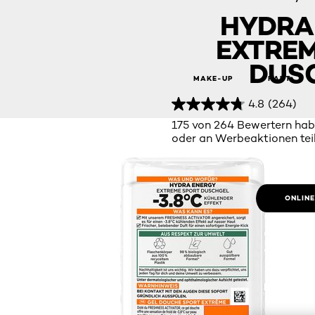
HYDRA
EXTREM
DUS
MAKE-UP
HAUT
4.8
(264)
Hydra Energy Extreme Sport Duschgel
175 von 264 Bewertern hab
oder an Werbeaktionen t
ONLIN