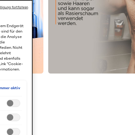
lligung fortfahren
 dem Endgerät
 sind für den
r die Analyse
die
edien. Nicht
gelehnt
nd ebenfalls
Link "Cookie-
ormationen.
Immer aktiv
gy Extreme
reinigt die
RESHNESS