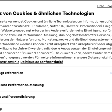
Ohne Einwi
z von Cookies & ähnlichen Technologien
eite verwendet Cookies und ähnliche Technologien, um Informationen auf
rn und abzurufen (z.B. IP-Adresse, Nutzer-ID, Browser-Informationen). Einige
r Webseite unbedingt erforderlich. Andere erfordern eine Einwilligung, so fü
rverhaltens und Performance-Messung, das Angebot bestimmter Services, 
ierung der Nutzererfahrung, Marketingzwecke und die Einbindung externer M
erforderliche Cookies können direkt akzeptiert ("Alle akzeptieren") oder ab
willigung fortfahren") werden. Individuelle Anpassungen der Einstellungen si
d speicherbar ("Auswahl speichern"). Die Auswahl kann jederzeit unter dem 
gen" angepasst werden. Für weitere Informationen s. unsere Datenschutzinf
tzrichtlinie
Politique de confidentialité
gt erforderlich
s
e und Performance-Messung
ugabe des FRESHNESS ACTIVATORS sorgt das Hydra Ener
el für einen kühlenden Effekt von -3,8°C auf nasser Haut.
s und Personalisierung
ergy Extreme Sport Duschgel von L'Oréal Paris Men Expert 
g
cht und Haare gründlich und spendet Feuchtigkeit. Der F