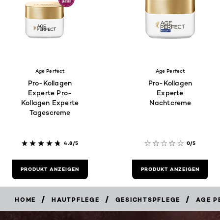
Age Perfect
Age Perfect
Pro-Kollagen
Pro-Kollagen
Experte Pro-
Experte
Kollagen Experte
Nachtcreme
Tagescreme
4.8/5
0/5
PRODUKT ANZEIGEN
PRODUKT ANZEIGEN
/
/
/
HOME
HAUTPFLEGE
GESICHTSPFLEGE
AGE P