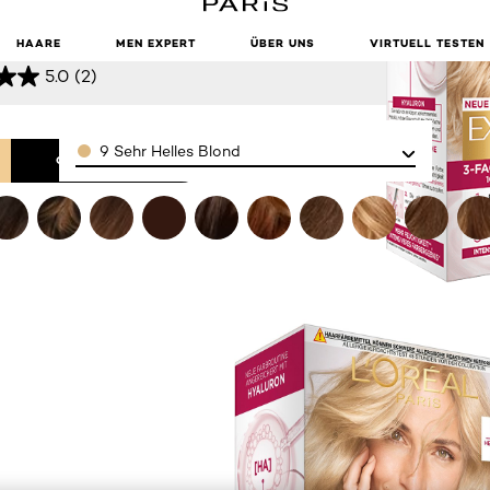
LLES BLOND
HAARE
MEN EXPERT
ÜBER UNS
VIRTUELL TESTEN
5.0
(2)
Color
9 Sehr Helles Blond
ONLINE KAUFEN