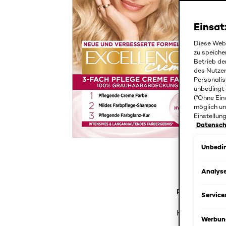
Einsat
Diese Webs
zu speiche
Betrieb de
des Nutze
Personalis
unbedingt 
("Ohne Ein
möglich un
Einstellun
Datenschu
Unbedin
Analys
Produktdetail
Service
Haarfarbe 9 
Werbun