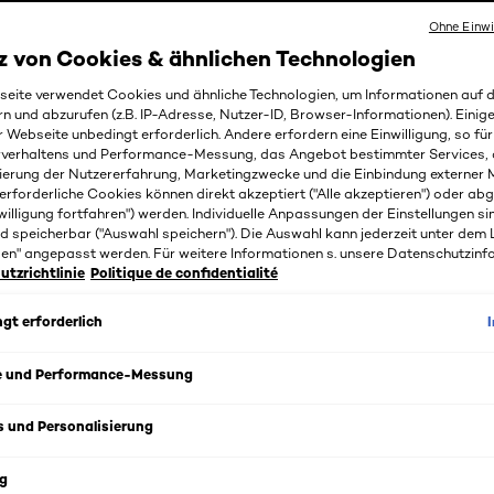
Ohne Einwi
z von Cookies & ähnlichen Technologien
eite verwendet Cookies und ähnliche Technologien, um Informationen auf
rn und abzurufen (z.B. IP-Adresse, Nutzer-ID, Browser-Informationen). Einige
r Webseite unbedingt erforderlich. Andere erfordern eine Einwilligung, so fü
rverhaltens und Performance-Messung, das Angebot bestimmter Services, 
ierung der Nutzererfahrung, Marketingzwecke und die Einbindung externer M
erforderliche Cookies können direkt akzeptiert ("Alle akzeptieren") oder ab
willigung fortfahren") werden. Individuelle Anpassungen der Einstellungen si
d speicherbar ("Auswahl speichern"). Die Auswahl kann jederzeit unter dem 
gen" angepasst werden. Für weitere Informationen s. unsere Datenschutzinf
tzrichtlinie
Politique de confidentialité
gt erforderlich
e und Performance-Messung
s
s und Personalisierung
Sehr Helles Blond & alle Top Tipps für Excellence Creme jetz
g