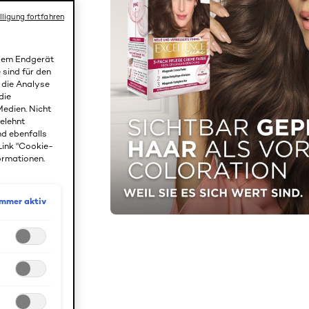
lligung fortfahren
 dem Endgerät
 sind für den
r die Analyse
die
edien. Nicht
gelehnt
nd ebenfalls
Link "Cookie-
ormationen.
Immer aktiv
t direkt