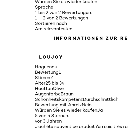
Würden Sie es wieder kaufen
Sprache
1 bis 2 von 2 Bewertungen.
1 – 2 von 2 Bewertungen
Sortieren nach
Am relevantesten
INFORMATIONEN ZUR R
LOUJOY
Haguenau
Bewertung
1
Stimme
1
Alter
25 bis 34
Hautton
Olive
Augenfarbe
Braun
Schönheitskompetenz
Durchschnittlich
Bewertung mit Anreiz
Nein
Würden Sie es wieder kaufen
Ja
5 von 5 Sternen.
vor 3 Jahren
J'achète souvent ce produit j'en suis très 