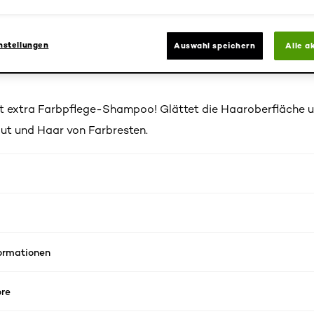
cken.
chwarz 1 ist eine permanente Haarfarbe, die Ihr Haar, Ihre 
gt. Das Ergebnis: eine reiche, strahlende, langanhaltende Fa
nstellungen
Auswahl speichern
Alle a
aarabdeckung.
it extra Farbpflege-Shampoo! Glättet die Haaroberfläche u
ut und Haar von Farbresten.
formationen
re