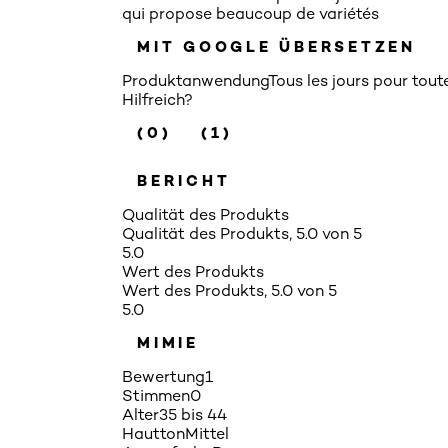
qui propose beaucoup de variétés
MIT GOOGLE ÜBERSETZEN
Produktanwendung
Tous les jours pour tou
Hilfreich?
(0)
(1)
BERICHT
Qualität des Produkts
Qualität des Produkts, 5.0 von 5
5.0
Wert des Produkts
Wert des Produkts, 5.0 von 5
5.0
MIMIE
Bewertung
1
Stimmen
0
Alter
35 bis 44
Hautton
Mittel