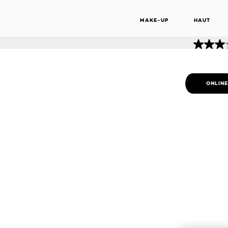
FARBSCHU
Elseve
Farbschutz Pflege Spülung
SPÜ
200 ML
MAKE-UP
HAUT
ONLIN