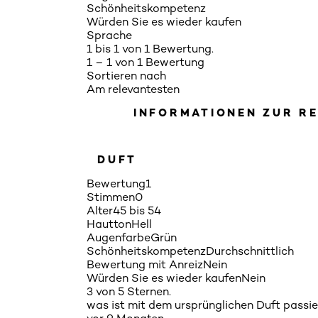
Schönheitskompetenz
Würden Sie es wieder kaufen
Sprache
1 bis 1 von 1 Bewertung.
1 – 1 von 1 Bewertung
Sortieren nach
Am relevantesten
INFORMATIONEN ZUR R
DUFT
Bewertung
1
Stimmen
0
Alter
45 bis 54
Hautton
Hell
Augenfarbe
Grün
Schönheitskompetenz
Durchschnittlich
Bewertung mit Anreiz
Nein
Würden Sie es wieder kaufen
Nein
3 von 5 Sternen.
was ist mit dem ursprünglichen Duft passie