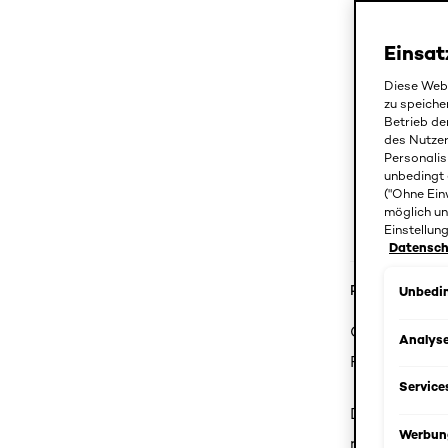
Einsat
Diese Webs
zu speiche
Betrieb de
des Nutze
Personalis
unbedingt 
("Ohne Ein
möglich un
Einstellun
Datenschu
Produktdetail
Unbedin
Coloriertes 
Analys
Farbintensit
Service
Die Kraft de
Werbun
nächsten Col