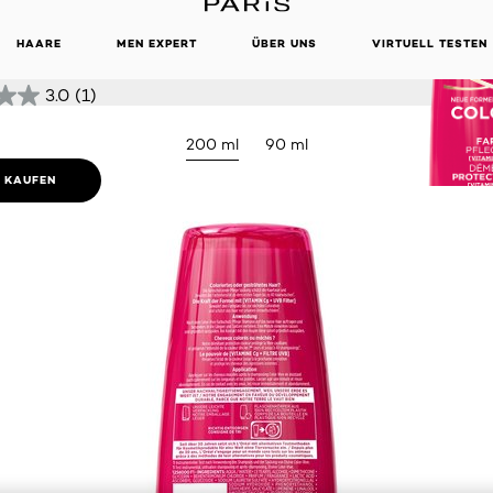
TZ PFLEGE
LUNG
HAARE
MEN EXPERT
ÜBER UNS
VIRTUELL TESTEN
3.0
(1)
200 ml
90 ml
E KAUFEN