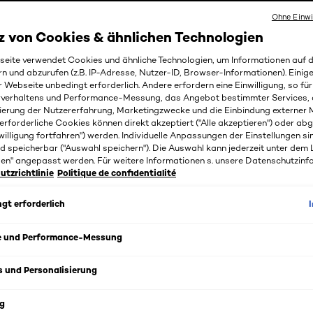
Ohne Einwi
z von Cookies & ähnlichen Technologien
eite verwendet Cookies und ähnliche Technologien, um Informationen auf
rn und abzurufen (z.B. IP-Adresse, Nutzer-ID, Browser-Informationen). Einige
r Webseite unbedingt erforderlich. Andere erfordern eine Einwilligung, so fü
rverhaltens und Performance-Messung, das Angebot bestimmter Services, 
ierung der Nutzererfahrung, Marketingzwecke und die Einbindung externer M
erforderliche Cookies können direkt akzeptiert ("Alle akzeptieren") oder ab
willigung fortfahren") werden. Individuelle Anpassungen der Einstellungen si
d speicherbar ("Auswahl speichern"). Die Auswahl kann jederzeit unter dem 
gen" angepasst werden. Für weitere Informationen s. unsere Datenschutzinf
tzrichtlinie
Politique de confidentialité
s
gt erforderlich
oder gesträhntes Haar? Die farbschützende Formel schützt 
e und Performance-Messung
ät ab dem ersten Tag bis zu 40 Haarwäschen.
s und Personalisierung
r Formel mit Vitamin Cg + UVB-Filter bewahrt den Farbglanz
g
oration und schützt das Haar vor urbanen Umweltschäden