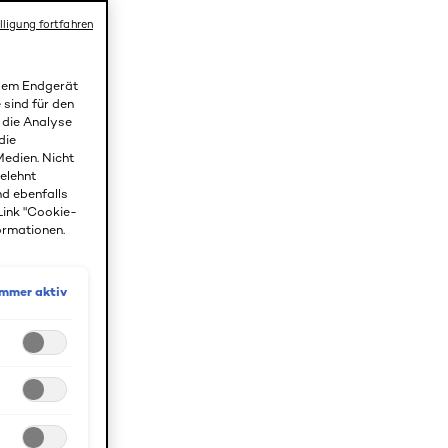
lligung fortfahren
 dem Endgerät
 sind für den
r die Analyse
die
edien. Nicht
gelehnt
nd ebenfalls
Link "Cookie-
ormationen.
Immer aktiv
die
 bis zur
.