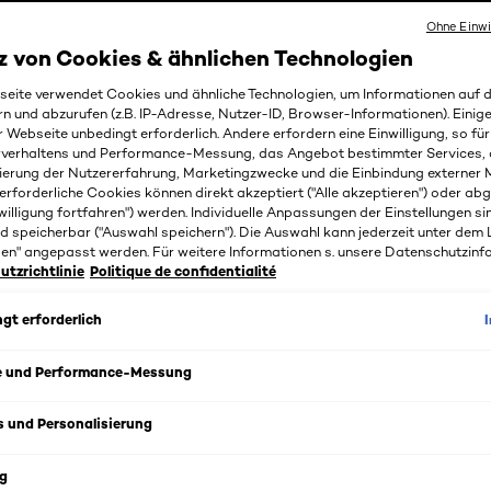
Ohne Einwi
z von Cookies & ähnlichen Technologien
eite verwendet Cookies und ähnliche Technologien, um Informationen auf
rn und abzurufen (z.B. IP-Adresse, Nutzer-ID, Browser-Informationen). Einige
r Webseite unbedingt erforderlich. Andere erfordern eine Einwilligung, so fü
rverhaltens und Performance-Messung, das Angebot bestimmter Services, 
ierung der Nutzererfahrung, Marketingzwecke und die Einbindung externer M
erforderliche Cookies können direkt akzeptiert ("Alle akzeptieren") oder ab
willigung fortfahren") werden. Individuelle Anpassungen der Einstellungen si
d speicherbar ("Auswahl speichern"). Die Auswahl kann jederzeit unter dem 
gen" angepasst werden. Für weitere Informationen s. unsere Datenschutzinf
tzrichtlinie
Politique de confidentialité
s
gt erforderlich
le Man 96h Deo Spray von L'Oréal Paris Men Expert bietet u
e und Performance-Messung
chweiß und Körpergeruch. Die Hochleistungsformel schützt 
s und Personalisierung
 Männern zuverlässig.
g
le Man 96h Deo Spray von L'Oréal Paris Men Expert ist ein