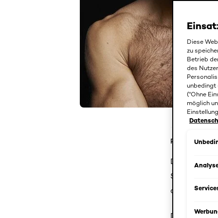
Einsat
Diese Webs
zu speiche
Betrieb de
des Nutze
Personalis
unbedingt 
("Ohne Ein
möglich un
Einstellun
Datenschu
Produktdetail
Unbedin
Das Invincib
Analys
Schutz vor S
Service
die Haut von
Werbun
Das Invincib