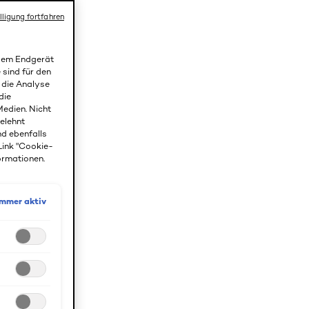
lligung fortfahren
 dem Endgerät
 sind für den
r die Analyse
die
edien. Nicht
gelehnt
nd ebenfalls
Link "Cookie-
ormationen.
Immer aktiv
ltralangen
und pflegt