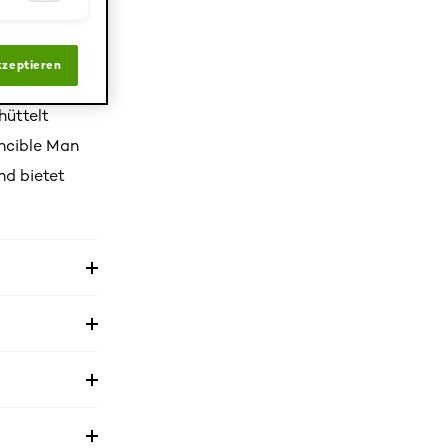
ine
der bis zu
kzeptieren
rleiht einen
hüttelt
ncible Man
nd bietet