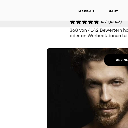
SP
Invincible Man 96h Anti-Transpirant Spray
MAKE-UP
HAUT
4.7
(4142)
368 von 4142 Bewertern h
oder an Werbeaktionen t
ONLIN