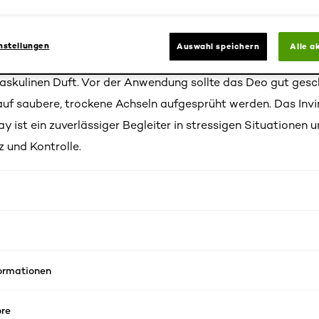
s Deodorant, das speziell für Männer entwickelt wurde. Se
sformel bietet einen Schutz vor Schweiß und Körpergeruch, 
nstellungen
Auswahl speichern
Alle a
nhält. Das Deodorant ist für alle Hauttypen geeignet und ve
kulinen Duft. Vor der Anwendung sollte das Deo gut gesc
uf saubere, trockene Achseln aufgesprüht werden. Das Invi
 ist ein zuverlässiger Begleiter in stressigen Situationen u
und Kontrolle.
formationen
re