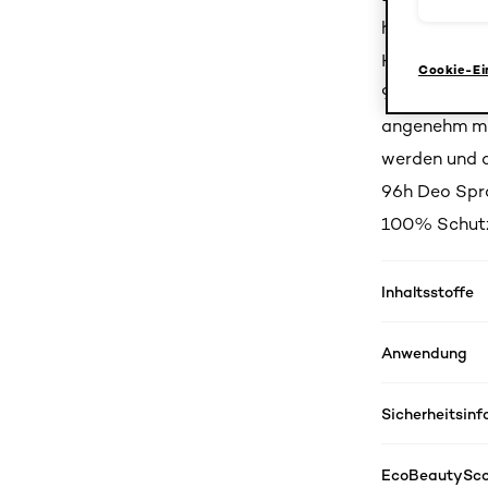
hochwirksame
Hochleistung
Cookie-Ei
96 Stunden a
angenehm mas
werden und a
96h Deo Spray
100% Schutz 
Inhaltsstoffe
Anwendung
Sicherheitsin
EcoBeautySco