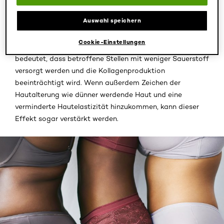
von Cellulite bei. Hormone wie Östrogen oder Insulin sind
Auswahl speichern
Teil des Prozesses, der Cellulite entstehen lässt. Lässt
zum Beispiel die Östrogenproduktion nach, vermindert
Cookie-Einstellungen
sich auch die Blutzirkulation unter der Haut. Dies
bedeutet, dass betroffene Stellen mit weniger Sauerstoff
versorgt werden und die Kollagenproduktion
beeinträchtigt wird. Wenn außerdem Zeichen der
Hautalterung wie dünner werdende Haut und eine
verminderte Hautelastizität hinzukommen, kann dieser
Effekt sogar verstärkt werden.