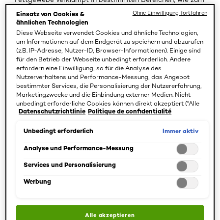
Beispiel um den Bauch, um die Hüfte und um den Po.
Ohne Einwilligung fortfahren
Einsatz von Cookies &
ähnlichen Technologien
Durchblutungsprobleme und Cellulite
Diese Webseite verwendet Cookies und ähnliche Technologien,
um Informationen auf dem Endgerät zu speichern und abzurufen
(z.B. IP-Adresse, Nutzer-ID, Browser-Informationen). Einige sind
Eine Zunahme des Volumens der Fettzellen drückt die
für den Betrieb der Webseite unbedingt erforderlich. Andere
Blutgefäße und das Lymphsystem zusammen. Dies führt
erfordern eine Einwilligung, so für die Analyse des
Nutzerverhaltens und Performance-Messung, das Angebot
zu einer verminderten Durchblutung. Zellen und Gewebe
bestimmter Services, die Personalisierung der Nutzererfahrung,
erhalten weniger Sauerstoff. Giftstoffe werden nicht
Marketingzwecke und die Einbindung externer Medien. Nicht
mehr so effektiv ausgeleitet und stagnieren im
unbedingt erforderliche Cookies können direkt akzeptiert ("Alle
Datenschutzrichtlinie
Politique de confidentialité
akzeptieren") oder abgelehnt ("Ohne Einwilligung fortfahren")
Bindegewebe. Die Hautfunktion gerät aus dem
werden. Individuelle Anpassungen der Einstellungen sind
Gleichgewicht und verlangsamt sich. Das Ergebnis sind
ebenfalls möglich und speicherbar ("Auswahl speichern"). Die
Immer aktiv
Unbedingt erforderlich
Schwellungen. Darüber hinaus verleiht eine schlechte
Auswahl kann jederzeit unter dem Link "Cookie-Einstellungen"
angepasst werden. Für weitere Informationen s. unsere
Analyse und Performance-Messung
Durchblutung der Haut eine bläuliche Farbe. Diese
Datenschutzinformationen.
Ungleichgewichte können durch Hormonveränderungen in
Services und Personalisierung
verschiedenen Lebensphasen ausgelöst werden.
Werbung
Hormone und Hautalterung
Alle akzeptieren
Ihr Hormonhaushalt trägt maßgeblich zu der Entstehung