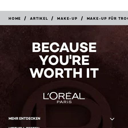
/
/
/
HOME
ARTIKEL
MAKE-UP
MAKE-UP FÜR TRO
BECAUSE
YOU'RE
WORTH IT
MEHR ENTDECKEN