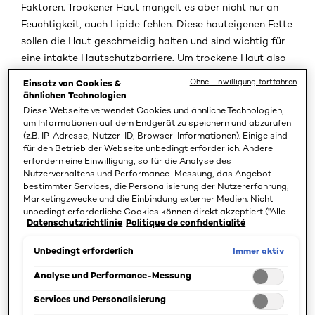
Faktoren. Trockener Haut mangelt es aber nicht nur an
Feuchtigkeit, auch Lipide fehlen. Diese hauteigenen Fette
sollen die Haut geschmeidig halten und sind wichtig für
eine intakte Hautschutzbarriere. Um trockene Haut also
richtig zu pflegen, sollten Sie zu Produkten greifen, die
Ohne Einwilligung fortfahren
Einsatz von Cookies &
Feuchtigkeit spenden und nährende Öle enthalten. Das
ähnlichen Technologien
gilt auch für Ihr Make-up!
Diese Webseite verwendet Cookies und ähnliche Technologien,
um Informationen auf dem Endgerät zu speichern und abzurufen
(z.B. IP-Adresse, Nutzer-ID, Browser-Informationen). Einige sind
Welche Wirkstoffe können trockener Haut
für den Betrieb der Webseite unbedingt erforderlich. Andere
helfen?
erfordern eine Einwilligung, so für die Analyse des
Nutzerverhaltens und Performance-Messung, das Angebot
Trockene Haut muss gut gepflegt werden. Wirkstoffe wie
bestimmter Services, die Personalisierung der Nutzererfahrung,
Marketingzwecke und die Einbindung externer Medien. Nicht
Hyaluron und Glycerin versorgen die Haut mit wertvoller
unbedingt erforderliche Cookies können direkt akzeptiert ("Alle
Feuchtigkeit. Um der Haut auch die benötigten Lipide
Datenschutzrichtlinie
Politique de confidentialité
akzeptieren") oder abgelehnt ("Ohne Einwilligung fortfahren")
zuzuführen, sind natürliche Öle und Ceramide
werden. Individuelle Anpassungen der Einstellungen sind
ebenfalls möglich und speicherbar ("Auswahl speichern"). Die
Immer aktiv
Unbedingt erforderlich
empfehlenswert. Eine optimal aufeinander abgestimmte
Auswahl kann jederzeit unter dem Link "Cookie-Einstellungen"
Wirkstoffkombination erhalten Sie mit
Seren und
angepasst werden. Für weitere Informationen s. unsere
Analyse und Performance-Messung
Cremes für trockene Haut
. Eine gute Basispflege ist das
Datenschutzinformationen.
Services und Personalisierung
A und O, um trockene Haut schön und geschmeidig zu