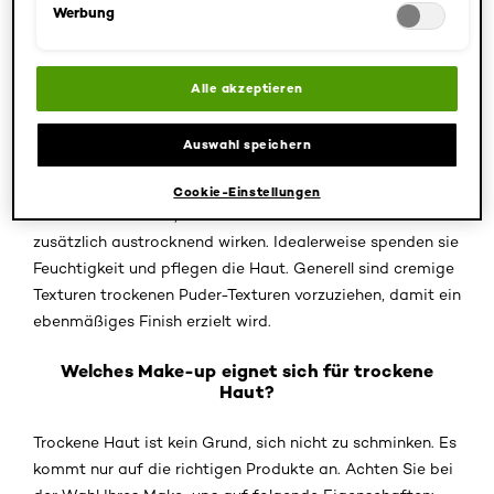
halten.
Werbung
Darf ich trockene Haut schminken?
Alle akzeptieren
Es spricht nichts dagegen, trockene Haut täglich zu
schminken. Jedoch sollten Sie hierbei unbedingt einige
Auswahl speichern
Dinge beachten: Trockene Haut benötigt
feuchtigkeitsspendende und pflegende Produkte. Achten
Cookie-Einstellungen
Sie deshalb darauf, dass die verwendeten Produkte nicht
zusätzlich austrocknend wirken. Idealerweise spenden sie
Feuchtigkeit und pflegen die Haut. Generell sind cremige
Texturen trockenen Puder-Texturen vorzuziehen, damit ein
ebenmäßiges Finish erzielt wird.
Welches Make-up eignet sich für trockene
Haut?
Trockene Haut ist kein Grund, sich nicht zu schminken. Es
kommt nur auf die richtigen Produkte an. Achten Sie bei