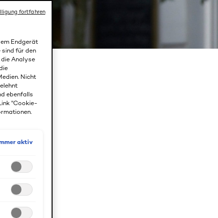
lligung fortfahren
 dem Endgerät
 sind für den
r die Analyse
AR
die
edien. Nicht
gelehnt
F
nd ebenfalls
Link "Cookie-
ormationen.
Immer aktiv