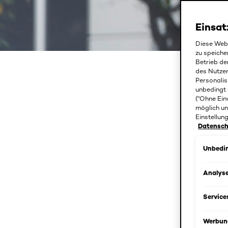
Einsat
Diese Webs
zu speiche
Betrieb de
B
des Nutze
Personalis
unbedingt 
("Ohne Ein
möglich un
Einstellun
Datenschu
Unbedin
Analys
Service
Werbun