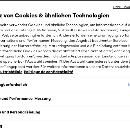
Ohne Einwi
z von Cookies & ähnlichen Technologien
eite verwendet Cookies und ähnliche Technologien, um Informationen auf
rn und abzurufen (z.B. IP-Adresse, Nutzer-ID, Browser-Informationen). Einige
r Webseite unbedingt erforderlich. Andere erfordern eine Einwilligung, so fü
EAUTY-MAGAZIN
MÄNNER: PRAKTISCHE PFLEGETIPPS FÜR HAUT UND HA
rverhaltens und Performance-Messung, das Angebot bestimmter Services, 
ierung der Nutzererfahrung, Marketingzwecke und die Einbindung externer M
erforderliche Cookies können direkt akzeptiert ("Alle akzeptieren") oder ab
SONNENCREME MIT LS
willigung fortfahren") werden. Individuelle Anpassungen der Einstellungen si
d speicherbar ("Auswahl speichern"). Die Auswahl kann jederzeit unter dem 
gen" angepasst werden. Für weitere Informationen s. unsere Datenschutzinf
tzrichtlinie
Politique de confidentialité
gt erforderlich
Inhaltsverzeichnis
e und Performance-Messung
s und Personalisierung
Was ist Sonnencreme?
g