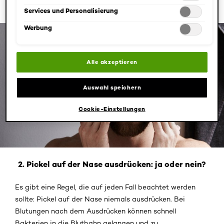
Datenschutzinformationen.
Rauchern treten Mitesser und Pickel noch häufiger auf.
Services und Personalisierung
Werbung
Alle akzeptieren
Auswahl speichern
Cookie-Einstellungen
2. Pickel auf der Nase ausdrücken: ja oder nein?
Es gibt eine Regel, die auf jeden Fall beachtet werden
sollte: Pickel auf der Nase niemals ausdrücken. Bei
Blutungen nach dem Ausdrücken können schnell
Bakterien in die Blutbahn gelangen und zu