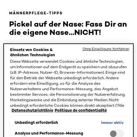
MÄNNERPFLEGE-TIPPS
Pickel auf der Nase: Fass Dir an
die eigene Nase...NICHT!
Sie sind schwer zu kaschieren, stehen automatisch im
Ohne Einwilligung fortfahren
Einsatz von Cookies &
Mittelpunkt und leuchten dazu gerne noch in Rot. Pickel
ähnlichen Technologien
auf der Nase sind einfach besonders ärgerlich. Und
Diese Webseite verwendet Cookies und ähnliche Technologien,
um Informationen auf dem Endgerät zu speichern und abzurufen
schmerzhaft. Die Haut auf der Nase ist besonders
(z.B. IP-Adresse, Nutzer-ID, Browser-Informationen). Einige sind
empfindlich. Also wie geht man Pickel auf der Nase am
für den Betrieb der Webseite unbedingt erforderlich. Andere
besten an?
erfordern eine Einwilligung, so für die Analyse des
Nutzerverhaltens und Performance-Messung, das Angebot
bestimmter Services, die Personalisierung der Nutzererfahrung,
1. Ursachen für Pickel auf der Nase
Marketingzwecke und die Einbindung externer Medien. Nicht
unbedingt erforderliche Cookies können direkt akzeptiert ("Alle
Datenschutzrichtlinie
Politique de confidentialité
Auf der Nase befinden sich viele Talgdrüsen. Deswegen
akzeptieren") oder abgelehnt ("Ohne Einwilligung fortfahren")
werden. Individuelle Anpassungen der Einstellungen sind
glänzt die Nase auch sehr schnell. Fassen wir uns im
ebenfalls möglich und speicherbar ("Auswahl speichern"). Die
Immer aktiv
Unbedingt erforderlich
Laufe des Tages oft an die Nase, gelangen so Bakterien,
Auswahl kann jederzeit unter dem Link "Cookie-Einstellungen"
Keime und Schmutz auf die Haut: Pickel entstehen. Bei
angepasst werden. Für weitere Informationen s. unsere
Analyse und Performance-Messung