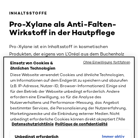
INHALTSSTOFFE
Pro-Xylane als Anti-Falten-
Wirkstoff in der Hautpflege
Pro-Xylane ist ein Inhaltsstoff in kosmetischen
Produkten, der eigens von L’Oréal aus dem Buchenholz
gewonnen wird. Dank der Förderung des
Ohne Einwilligung fortfahren
Einsatz von Cookies &
ähnlichen Technologien
Zellzusammenhalts und der Kollagenproduktion lässt
Diese Webseite verwendet Cookies und ähnliche Technologien,
Pro-Xylane die Haut wieder straff und elastisch
um Informationen auf dem Endgerät zu speichern und abzurufen
aussehen.
(z.B. IP-Adresse, Nutzer-ID, Browser-Informationen). Einige sind
für den Betrieb der Webseite unbedingt erforderlich. Andere
erfordern eine Einwilligung, so für die Analyse des
Nutzerverhaltens und Performance-Messung, das Angebot
Pro-Xylane ist ein Inhaltsstoff in der Kosmetikbranche,
bestimmter Services, die Personalisierung der Nutzererfahrung,
der eigens von L’Oréal hergestellt wird. Das Molekül
Marketingzwecke und die Einbindung externer Medien. Nicht
unbedingt erforderliche Cookies können direkt akzeptiert ("Alle
besteht aus natürlicher Xylose, eine Zuckerart aus west-
Datenschutzrichtlinie
Politique de confidentialité
akzeptieren") oder abgelehnt ("Ohne Einwilligung fortfahren")
europäischem Buchenholz. Dieses Buchenholz wird
werden. Individuelle Anpassungen der Einstellungen sind
innerhalb eines Syntheseprozesses weiter zu Pro-Xylane
ebenfalls möglich und speicherbar ("Auswahl speichern"). Die
Immer aktiv
Unbedingt erforderlich