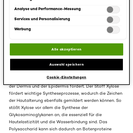
Auswahl kann jederzeit unter dem Link "Cookie-Einstellungen"
verarbeitet, welches umweltfreundlich und biologisch
angepasst werden. Für weitere Informationen s. unsere
Analyse und Performance-Messung
abbaubar ist. Pro-Xylane wird als grünes Chemieprodukt
Datenschutzinformationen.
bezeichnet, das besonders in Anti-Aging Produkten
Services und Personalisierung
wahre Wunder bewirkt.
Werbung
Die Haut verändert im Laufe der Zeit zunehmend ihre
Struktur und verliert an wichtigen elastischen Fasern.
Alle akzeptieren
Zudem kommt es zu einer Zunahme an
Wassereinlagerung zwischen den einzelnen
Hautschichten, was zu einem Rückgang an Kollagen in
Auswahl speichern
der Haut führt. Pro-Xylane strafft Konturen und mildert
Cookie-Einstellungen
Falten, indem es den Zusammenhalt der Zellen zwischen
der Dermis und der Epidermis fördert. Der Stoff Xylose
fördert wichtige Syntheseprozesse, wodurch die Zeichen
der Hautalterung ebenfalls gemildert werden können. So
stößt Xylose vor allem die Synthese der
Glykosaminoglykanen an, die essenziell für die
Hautelastizität und die Wasserbindung sind. Das
Polysaccharid kann sich dadurch an Botenproteine