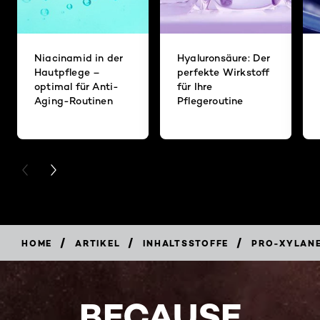
Niacinamid in der
Hyaluronsäure: Der
Hautpflege –
perfekte Wirkstoff
optimal für Anti-
für Ihre
Aging-Routinen
Pflegeroutine
PREVIOUS CARD
NEXT CARD
/
/
/
HOME
ARTIKEL
INHALTSSTOFFE
PRO-XYLANE
BECAUSE