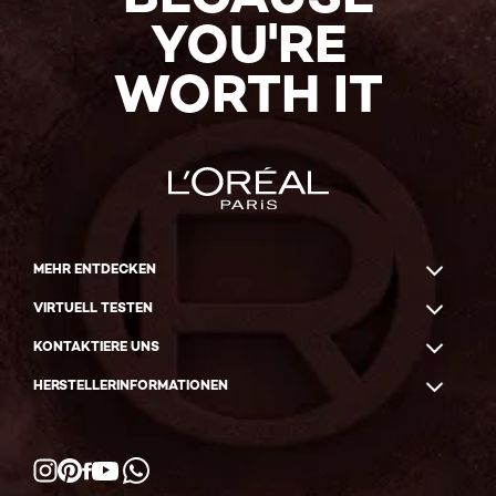
YOU'RE
WORTH IT
MEHR ENTDECKEN
VIRTUELL TESTEN
KONTAKTIERE UNS
HERSTELLERINFORMATIONEN
Facebook
YouTube
Instagram
Pinterest