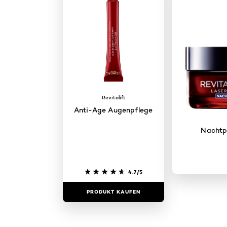
Revitalift
Anti-Age Augenpflege
Nachtp
4.7/5
PRODUKT KAUFEN
PRODUKT 