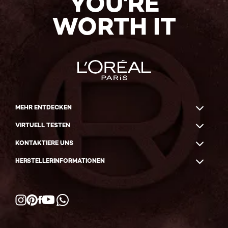
YOU'RE
WORTH IT
MEHR ENTDECKEN
VIRTUELL TESTEN
KONTAKTIERE UNS
HERSTELLERINFORMATIONEN
Facebook
YouTube
Instagram
Pinterest
WhatsApp