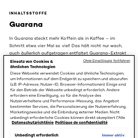
INHALTSSTOFFE
Guarana
In Guarana steckt mehr Koffein als in Kaffee – im
Schnitt etwa vier Mal so viel! Das hält nicht nur wach,
auch äußerlich aufgetragen entfaltet Guarana-Extrakt
seine belebende und anregende Wirkung. Es kurbelt die
Ohne Einwilligung fortfahren
Einsatz von Cookies &
ähnlichen Technologien
Durchblutung an, unterstützt die gesunde Regulation der
Diese Webseite verwendet Cookies und ähnliche Technologien,
Talgproduktion und sorgt in Haarpflegeprodukten für
um Informationen auf dem Endgerät zu speichern und abzurufen
mehr Volumen. Außerdem riecht Guarana sehr
(z.B. IP-Adresse, Nutzer-ID, Browser-Informationen). Einige sind
aromatisch und wird daher auch in Parfums verwendet.
für den Betrieb der Webseite unbedingt erforderlich. Andere
erfordern eine Einwilligung, so für die Analyse des
Nutzerverhaltens und Performance-Messung, das Angebot
bestimmter Services, die Personalisierung der Nutzererfahrung,
Die Guaranapflanze stammt ursprünglich aus dem
Marketingzwecke und die Einbindung externer Medien. Nicht
unbedingt erforderliche Cookies können direkt akzeptiert ("Alle
Amazonasbecken und wird von den indigenen Völkern
Datenschutzrichtlinie
Politique de confidentialité
akzeptieren") oder abgelehnt ("Ohne Einwilligung fortfahren")
Südamerikas seit Jahrtausenden für medizinische
werden. Individuelle Anpassungen der Einstellungen sind
Zwecke genutzt. Die Guarani, nach denen die Pflanze
ebenfalls möglich und speicherbar ("Auswahl speichern"). Die
Immer aktiv
Unbedingt erforderlich