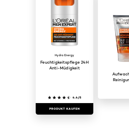
Hydra Energy
Feuchtigkeitspflege 24H
Anti-Müdigkeit
Aufwac
Reinigu
4.4/5
PRODUKT KAUFEN
PRODUKT 