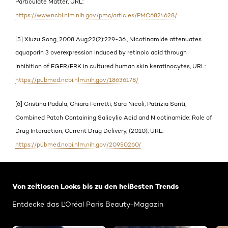
Particulate Matter, URL:
https://www.ncbi.nlm.nih.gov/pmc/articles/PMC6824628/
[5] Xiuzu Song, 2008 Aug;22(2):229-36., Nicotinamide attenuates
aquaporin 3 overexpression induced by retinoic acid through
inhibition of EGFR/ERK in cultured human skin keratinocytes, URL:
https://pubmed.ncbi.nlm.nih.gov/18636178/
[6] Cristina Padula, Chiara Ferretti, Sara Nicoli, Patrizia Santi,
Combined Patch Containing Salicylic Acid and Nicotinamide: Role of
Drug Interaction, Current Drug Delivery, (2010), URL:
https://pubmed.ncbi.nlm.nih.gov/20950260/
: Related-Articles-Home
Von zeitlosen Looks bis zu den heißesten Trends
Entdecke das L'Oréal Paris Beauty-Magazin