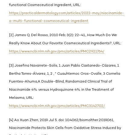
functional Cosmeceutical Ingredient, URL:
https://practicaldermatology.com/articles/2022-may/niacinamide-
a-multi-functional-cosmeceutical-ingredient
[2] James Q. Del Rosso, 2010 Feb; 3(2): 22–41., How Much Do We
Really Know About Our Favorite Cosmeceutical Ingredients?, URL:
https://www.ncbi.nlm.nih.gov/pmc/articles/PMC2921764/
[3] Josefina Navarrete-Solís, 1 Juan Pablo Castanedo-Cázares, 1
Bertha Torres-Álvarez, 1, 2 , * Cuauhtemoc Oros-Ovalle, 3 Cornelia
Fuentes-Ahuma,A Double-Blind, Randomized Clinical Trial of
Niacinamide 4% versus Hydroquinone 4% in the Treatment of
Melasma, URL:
https://www.ncbi.nlm.nih.gov/pmc/articles/PMC3142702/
[4] Ao Xuan Zhen, 2019 Jul 5. doi: 10.4062/biomolther.2019.061,
Niacinamide Protects Skin Cells from Oxidative Stress Induced by