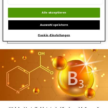
Enzymreaktionen beteiligt ist. Leider jedoch nicht in
ausreichender Menge. Daher ist es umso wichtiger,
Alle akzeptieren
Ihrer Haut Niacinamid über ein hochkonzentriertes
Serum zuzuführen. Auch über die Nahrung nehmen
Sie den Beauty-Wirkstoff auf – beispielsweise über
Auswahl speichern
Erdnüsse, Putenfleisch, Kürbiskerne oder
Cookie-Einstellungen
2
Champignons!