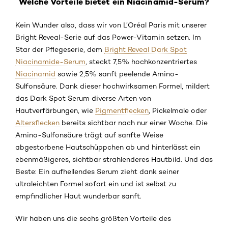
Welche Vorteile bietet ein Niacinamid-Serum?
Kein Wunder also, dass wir von L’Oréal Paris mit unserer
Bright Reveal-Serie auf das Power-Vitamin setzen. Im
Star der Pflegeserie, dem
Bright Reveal Dark Spot
Niacinamide-Serum
, steckt 7,5% hochkonzentriertes
Niacinamid
sowie 2,5% sanft peelende Amino-
Sulfonsäure. Dank dieser hochwirksamen Formel, mildert
das Dark Spot Serum diverse Arten von
Hautverfärbungen, wie
Pigmentflecken
, Pickelmale oder
Altersflecken
bereits sichtbar nach nur einer Woche. Die
Amino-Sulfonsäure trägt auf sanfte Weise
abgestorbene Hautschüppchen ab und hinterlässt ein
ebenmäßigeres, sichtbar strahlenderes Hautbild. Und das
Beste: Ein aufhellendes Serum zieht dank seiner
ultraleichten Formel sofort ein und ist selbst zu
empfindlicher Haut wunderbar sanft.
Wir haben uns die sechs größten Vorteile des