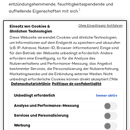
entzündungshemmende, feuchtigkeitsspendende und
1
aufhellende Eigenschaften mit sich.
Einer der Hauptgründe, warum auch wir von L’Oréal Paris
Ohne Einwilligung fortfahren
Einsatz von Cookies &
nicht mehr ohne unser Niacinamid-Serum können, ist
ähnlichen Technologien
Diese Webseite verwendet Cookies und ähnliche Technologien,
seine Vielseitigkeit. Egal, welchen Hauttyp Sie haben –
um Informationen auf dem Endgerät zu speichern und abzurufen
trocken, fettig, empfindlich oder zu Akne neigend – es ist
(z.B. IP-Adresse, Nutzer-ID, Browser-Informationen). Einige sind
wunderbar verträglich und könnte der Schlüssel zu Ihrem
für den Betrieb der Webseite unbedingt erforderlich. Andere
erfordern eine Einwilligung, so für die Analyse des
strahlenden Teint sein. Dank der winzigen Molekülgröße
Nutzerverhaltens und Performance-Messung, das Angebot
ist das Serum federleicht auf der Haut, zieht schnell ein
bestimmter Services, die Personalisierung der Nutzererfahrung,
und hinterlässt keine klebrigen Rückstände. Und das
Marketingzwecke und die Einbindung externer Medien. Nicht
unbedingt erforderliche Cookies können direkt akzeptiert ("Alle
Beste daran? Es arbeitet leise im Hintergrund, um Ihre
Datenschutzrichtlinie
Politique de confidentialité
akzeptieren") oder abgelehnt ("Ohne Einwilligung fortfahren")
Haut intensiv zu pflegen und zu verbessern.
werden. Individuelle Anpassungen der Einstellungen sind
ebenfalls möglich und speicherbar ("Auswahl speichern"). Die
Immer aktiv
Unbedingt erforderlich
Auswahl kann jederzeit unter dem Link "Cookie-Einstellungen"
Wussten Sie schon?
angepasst werden. Für weitere Informationen s. unsere
Analyse und Performance-Messung
Datenschutzinformationen.
Im Gegensatz zu einigen anderen Beauty-
Services und Personalisierung
Vitaminen, kann Ihr Körper Niacinamid selbst
herstellen, da das Vitamin an über 200
Werbung