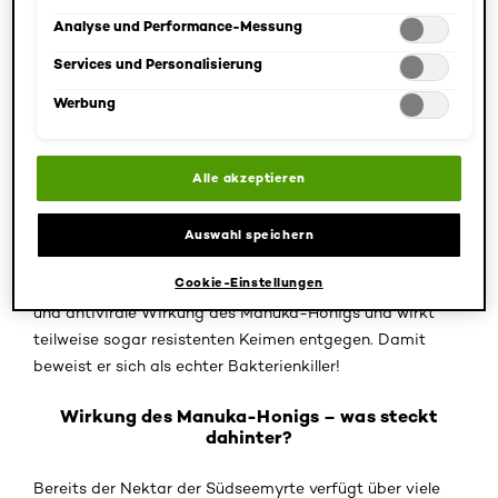
Auswahl kann jederzeit unter dem Link "Cookie-Einstellungen"
Nektar der sogenannten Südseemyrte („Manuka“)
angepasst werden. Für weitere Informationen s. unsere
Analyse und Performance-Messung
Datenschutzinformationen.
gewonnen. Der Strauch der Südseemyrte ist verwandt
Services und Personalisierung
mit dem bekannteren australischen Teebaum. Von den
Werbung
einheimischen Maori-Stämmen wird er bereits seit
Jahrhunderten als Naturheilmittel gegen Wunden,
Verletzungen, Atemwegserkrankungen und Magen-
Alle akzeptieren
Darm-Probleme genutzt.
Verschiedene Studien zeigen, dass er große Mengen des
Auswahl speichern
Zuckerabbauprodukts Methylglyoxal (MGO) enthält. Der
Cookie-Einstellungen
Wirkstoff ist hauptverantwortlich für die antibakterielle
und antivirale Wirkung des Manuka-Honigs und wirkt
teilweise sogar resistenten Keimen entgegen. Damit
beweist er sich als echter Bakterienkiller!
Wirkung des Manuka-Honigs – was steckt
dahinter?
Bereits der Nektar der Südseemyrte verfügt über viele