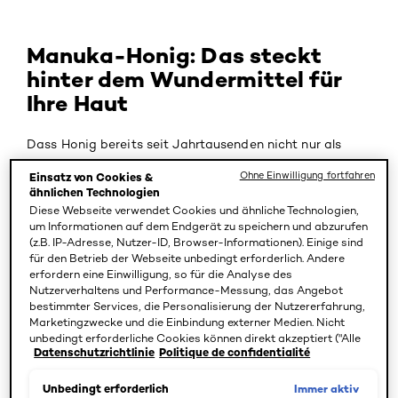
Manuka-Honig: Das steckt
hinter dem Wundermittel für
Ihre Haut
Dass Honig bereits seit Jahrtausenden nicht nur als
Süßungs-, sondern auch als Heilmittel verwendet wird,
Ohne Einwilligung fortfahren
Einsatz von Cookies &
dürfte Ihnen bekannt sein. Seit einiger Zeit erobert
ähnlichen Technologien
allerdings eine besondere Honigsorte aus Neuseeland
Diese Webseite verwendet Cookies und ähnliche Technologien,
um Informationen auf dem Endgerät zu speichern und abzurufen
die Beauty-Welt: der Manuka-Honig. Was ihn von
(z.B. IP-Adresse, Nutzer-ID, Browser-Informationen). Einige sind
gewöhnlichem Honig unterscheidet, wieso er als echte
für den Betrieb der Webseite unbedingt erforderlich. Andere
Wunderwaffe gilt und welche Wirkungen er auf Ihre
erfordern eine Einwilligung, so für die Analyse des
Nutzerverhaltens und Performance-Messung, das Angebot
Haut hat, lesen Sie in den folgenden Abschnitten.
bestimmter Services, die Personalisierung der Nutzererfahrung,
Marketingzwecke und die Einbindung externer Medien. Nicht
Manuka-Honig – Was ist das überhaupt?
unbedingt erforderliche Cookies können direkt akzeptiert ("Alle
Datenschutzrichtlinie
Politique de confidentialité
akzeptieren") oder abgelehnt ("Ohne Einwilligung fortfahren")
werden. Individuelle Anpassungen der Einstellungen sind
Der vielleicht gesündeste Honig der Welt, der für seine
ebenfalls möglich und speicherbar ("Auswahl speichern"). Die
Immer aktiv
Unbedingt erforderlich
antibakteriellen Eigenschaften bekannt ist, wird aus dem