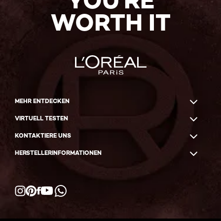
YOU'RE
WORTH IT
MEHR ENTDECKEN
VIRTUELL TESTEN
KONTAKTIERE UNS
HERSTELLERINFORMATIONEN
Facebook
YouTube
Instagram
Pinterest
WhatsApp