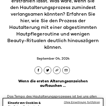
erstrahlen lässt. Was wäre, wenn Sie
den Hautalterungsprozess zumindest
verlangsamen könnten? Erfahren Sie
hier, wie Sie den Prozess der
Hautalterung mit einer abgestimmten
Hautpflegeroutine und wenigen
Beauty-Ritualen deutlich hinauszögern
können.
September 04, 2024
Wenn die ersten Alterungsanzeichen
auftauchen …
Das Tempo des Hautalterungsprozesses ist bei uns allen
unterschiedlich. Manche von uns haben auch zu Beginn
Ohne Einwilligung fortfahren
Einsatz von Cookies &