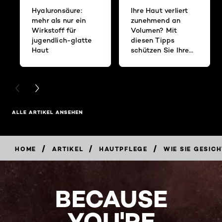
Hyaluronsäure:
Ihre Haut verliert
mehr als nur ein
zunehmend an
Wirkstoff für
Volumen? Mit
jugendlich-glatte
diesen Tipps
Haut
schützen Sie Ihre
Haut vor den
Anzeichen der
Hautalterung
PREVIOUS CARD
NEXT CARD
ALLE ARTIKEL ANSEHEN
/
/
/
HOME
ARTIKEL
HAUTPFLEGE
WIE SIE GESIC
BECAUSE
YOU'RE