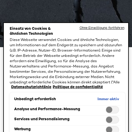
Ohne Einwilligung fortfahren
Einsatz von Cookies &
ähnlichen Technologien
Diese Webseite verwendet Cookies und ähnliche Technologien,
um Informationen auf dem Endgerät zu speichern und abzurufen
(z.B. IP-Adresse, Nutzer-ID, Browser-Informationen). Einige sind
für den Betrieb der Webseite unbedingt erforderlich. Andere
BEAUTY-MAGAZIN
HAARPFLEGE: TIPPS UND TRENDS FÜR
erfordern eine Einwilligung, so für die Analyse des
JEDEN HAARTYP
Nutzerverhaltens und Performance-Messung, das Angebot
bestimmter Services, die Personalisierung der Nutzererfahrung,
$NAME
Marketingzwecke und die Einbindung externer Medien. Nicht
unbedingt erforderliche Cookies können direkt akzeptiert ("Alle
Datenschutzrichtlinie
Politique de confidentialité
akzeptieren") oder abgelehnt ("Ohne Einwilligung fortfahren")
was-tun-gegen-schuppen
werden. Individuelle Anpassungen der Einstellungen sind
ebenfalls möglich und speicherbar ("Auswahl speichern"). Die
Immer aktiv
Unbedingt erforderlich
Auswahl kann jederzeit unter dem Link "Cookie-Einstellungen"
April 10, 2025
angepasst werden. Für weitere Informationen s. unsere
Analyse und Performance-Messung
Datenschutzinformationen.
Services und Personalisierung
Werbung