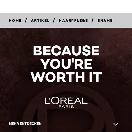
/
/
/
HOME
ARTIKEL
HAARPFLEGE
$NAME
BECAUSE
YOU'RE
WORTH IT
MEHR ENTDECKEN