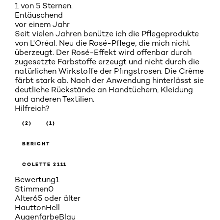
1 von 5 Sternen.
Entäuschend
vor einem Jahr
Seit vielen Jahren benütze ich die Pflegeprodukte
von L'Oréal. Neu die Rosé-Pflege, die mich nicht
überzeugt. Der Rosé-Effekt wird offenbar durch
zugesetzte Farbstoffe erzeugt und nicht durch die
natürlichen Wirkstoffe der Pfingstrosen. Die Crème
färbt stark ab. Nach der Anwendung hinterlässt sie
deutliche Rückstände an Handtüchern, Kleidung
und anderen Textilien.
Hilfreich?
(2)
(1)
BERICHT
COLETTE 2111
Bewertung
1
Stimmen
0
Alter
65 oder älter
Hautton
Hell
Augenfarbe
Blau