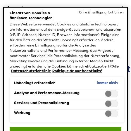
Anwendung
Ohne Einwilligung fortfahren
Einsatz von Cookies &
ähnlichen Technologien
EcoBeautyScore
Diese Webseite verwendet Cookies und ähnliche Technologien,
um Informationen auf dem Endgerät zu speichern und abzurufen
(z.B. IP-Adresse, Nutzer-ID, Browser-Informationen). Einige sind
für den Betrieb der Webseite unbedingt erforderlich. Andere
erfordern eine Einwilligung, so für die Analyse des
Nutzerverhaltens und Performance-Messung, das Angebot
Bewertungen
bestimmter Services, die Personalisierung der Nutzererfahrung,
Marketingzwecke und die Einbindung externer Medien. Nicht
unbedingt erforderliche Cookies können direkt akzeptiert ("Alle
Datenschutzrichtlinie
Politique de confidentialité
akzeptieren") oder abgelehnt ("Ohne Einwilligung fortfahren")
werden. Individuelle Anpassungen der Einstellungen sind
ebenfalls möglich und speicherbar ("Auswahl speichern"). Die
Immer aktiv
Unbedingt erforderlich
Auswahl kann jederzeit unter dem Link "Cookie-Einstellungen"
Schnappschuss Bewertung
angepasst werden. Für weitere Informationen s. unsere
Analyse und Performance-Messung
Wählen Sie unten eine Reihe, um Bewertungen zu
Datenschutzinformationen.
filtern.
Services und Personalisierung
5 Sterne
Sterne
Werbung
2
2 Bewertungen mit 5 Sternen.
4 Sterne
Sterne