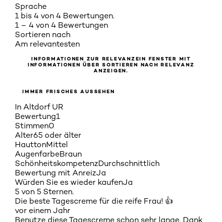
Sprache
1 bis 4 von 4 Bewertungen.
1 – 4 von 4 Bewertungen
Sortieren nach
Am relevantesten
INFORMATIONEN ZUR RELEVANZ
EIN FENSTER MIT
INFORMATIONEN ÜBER SORTIEREN NACH RELEVANZ
ANZEIGEN.
IMMER FRISCHES AUSSEHEN
In Altdorf UR
Bewertung
1
Stimmen
0
Alter
65 oder älter
Hautton
Mittel
Augenfarbe
Braun
Schönheitskompetenz
Durchschnittlich
Bewertung mit Anreiz
Ja
Würden Sie es wieder kaufen
Ja
5 von 5 Sternen.
Die beste Tagescreme für die reife Frau! 👍
vor einem Jahr
Benutze diese Tagescreme schon sehr lange. Dank