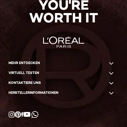
YOU'RE
WORTH IT
MEHR ENTDECKEN
VIRTUELL TESTEN
KONTAKTIERE UNS
HERSTELLERINFORMATIONEN
Facebook
YouTube
Instagram
Pinterest
WhatsApp