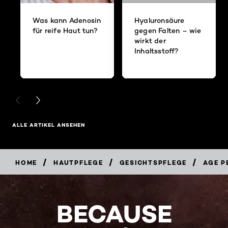
Was kann Adenosin
Hyaluronsäure
für reife Haut tun?
gegen Falten – wie
wirkt der
Inhaltsstoff?
PREVIOUS CARD
NEXT CARD
ALLE ARTIKEL ANSEHEN
/
/
/
HOME
HAUTPFLEGE
GESICHTSPFLEGE
AGE P
BECAUSE