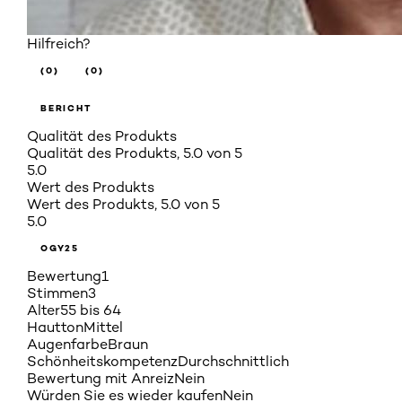
Hilfreich?
(0)
(0)
BERICHT
Qualität des Produkts
Qualität des Produkts, 5.0 von 5
5.0
Wert des Produkts
Wert des Produkts, 5.0 von 5
5.0
OGY25
Bewertung
1
Stimmen
3
Alter
55 bis 64
Hautton
Mittel
Augenfarbe
Braun
Schönheitskompetenz
Durchschnittlich
Bewertung mit Anreiz
Nein
Würden Sie es wieder kaufen
Nein