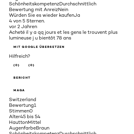
Schönheitskompetenz
Durchschnittlich
Bewertung mit Anreiz
Nein
Würden Sie es wieder kaufen
Ja
4 von 5 Sternen.
vor 2 Jahren
Acheté il y a qq jours et les gens le trouvent plus
lumineuse j u bientôt 78 ans
MIT GOOGLE ÜBERSETZEN
Hilfreich?
(0)
(0)
BERICHT
MAGA
Switzerland
Bewertung
1
Stimmen
0
Alter
45 bis 54
Hautton
Mittel
Augenfarbe
Braun
Schönheitskompetenz
Durchschnittlich