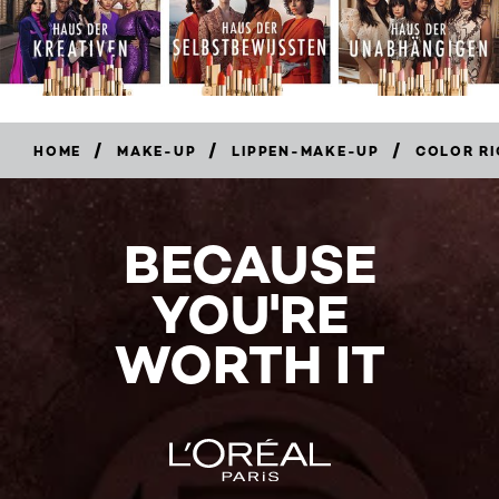
/
/
/
HOME
MAKE-UP
LIPPEN-MAKE-UP
COLOR RI
BECAUSE
YOU'RE
WORTH IT