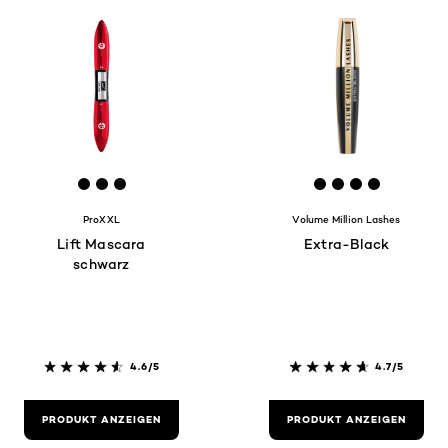
[Color]: #080808
[Color]: #080708
[Color]: #060606
[Color]: #0000
[Color]: #020
[Color]: #
[Color]:
ProXXL
Volume Million Lashes
Lift Mascara
Extra-Black
schwarz
4.6/5
4.7/5
PRODUKT ANZEIGEN
PRODUKT ANZEIGEN