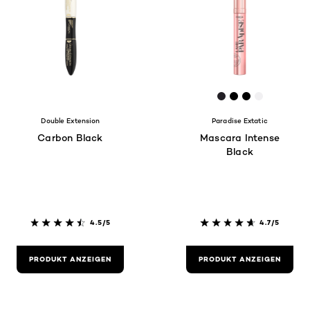
[Color]: #23202
[Color]: #00
[Color]: #
[Color]: #
Double Extension
Paradise Extatic
Carbon Black
Mascara Intense
Black
4.5/5
4.7/5
PRODUKT ANZEIGEN
PRODUKT ANZEIGEN