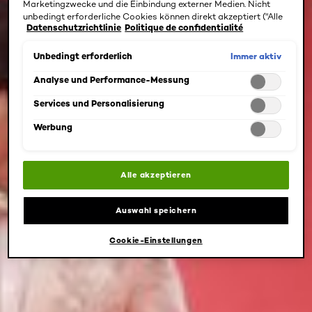
Marketingzwecke und die Einbindung externer Medien. Nicht
unbedingt erforderliche Cookies können direkt akzeptiert ("Alle
Datenschutzrichtlinie
Politique de confidentialité
akzeptieren") oder abgelehnt ("Ohne Einwilligung fortfahren")
werden. Individuelle Anpassungen der Einstellungen sind
ebenfalls möglich und speicherbar ("Auswahl speichern"). Die
Immer aktiv
Unbedingt erforderlich
Auswahl kann jederzeit unter dem Link "Cookie-Einstellungen"
angepasst werden. Für weitere Informationen s. unsere
Analyse und Performance-Messung
Datenschutzinformationen.
Services und Personalisierung
Werbung
Alle akzeptieren
Auswahl speichern
Cookie-Einstellungen