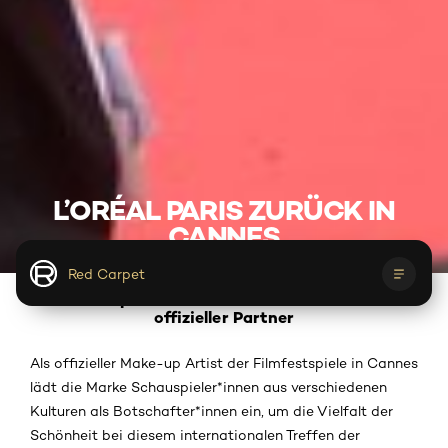
L’ORÉAL PARIS ZURÜCK IN
CANNES
Red Carpet
Filmfestspiele in Cannes mit L’Oréal Paris als
offizieller Partner
Kalender
Über Cannes
Get the look
Als offizieller Make-up Artist der Filmfestspiele in Cannes
Lights On Women Award
Red Carpet
lädt die Marke Schauspieler*innen aus verschiedenen
Kulturen als Botschafter*innen ein, um die Vielfalt der
Schönheit bei diesem internationalen Treffen der